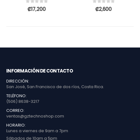
0
out of 5
0
out of 5
₡
17,200
₡
2,600
INFORMACIÓN DE CONTACTO
DIRECCIÓN:
San José, San Francisco de dos ríos, Costa Rica.
TELÉFONO:
(506) 8638-3217
CORREO:
ventas@gztechnoshop.com
HORARIO:
Lunes a viernes de 9am a 7pm
Sábados de 10am a 5pm