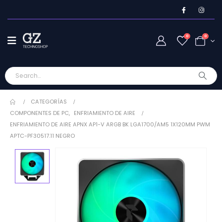
0
0
CATEGORÍAS
COMPONENTES DE PC
,
ENFRIAMIENTO DE AIRE
ENFRIAMIENTO DE AIRE APNX AP1-V ARGB BK LGA1700/AM5 1X120MM PWM
APTC-PF30517.11 NEGRO