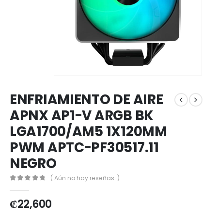
ENFRIAMIENTO DE AIRE
APNX AP1-V ARGB BK
LGA1700/AM5 1X120MM
PWM APTC-PF30517.11
NEGRO
( Aún no hay reseñas. )
0
out of 5
₡
22,600