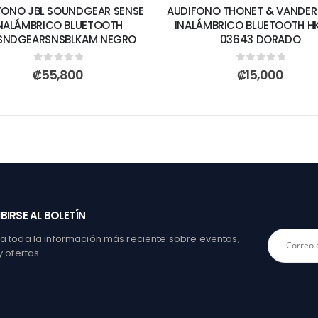
FONO JBL SOUNDGEAR SENSE
AUDIFONO THONET & VANDER
NALÁMBRICO BLUETOOTH
INALÁMBRICO BLUETOOTH H
SNDGEARSNSBLKAM NEGRO
03643 DORADO
0
out of 5
0
out of 5
₡
55,800
₡
15,000
BIRSE AL BOLETÍN
 toda la información más reciente sobre eventos,
y ofertas