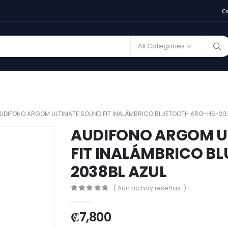
C
All Categories
UDIFONO ARGOM ULTIMATE SOUND FIT INALÁMBRICO BLUETOOTH ARG-HS-20
AUDIFONO ARGOM U
FIT INALÁMBRICO B
2038BL AZUL
( Aún no hay reseñas. )
0
out of 5
₡
7,800