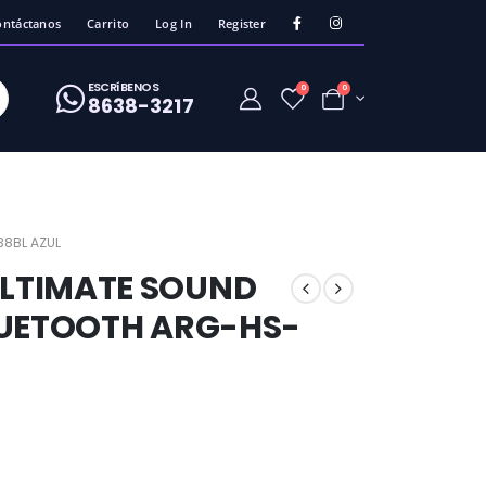
ontáctanos
Carrito
Log In
Register
ESCRíBENOS
0
0
8638-3217
38BL AZUL
LTIMATE SOUND
LUETOOTH ARG-HS-