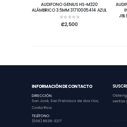
AUDIFONO GENIUS HS-M320
AUDI
ALÁMBRICO 3.5MM 31710005414 AZUL
I
JBL
0
out of 5
₡
2,500
SUSCRI
INFORMACIÓN DE CONTACTO
Obtenga
DIRECCIÓN:
San José, San Francisco de dos ríos,
ventas 
Costa Rica.
TELÉFONO:
(506) 8638-3217