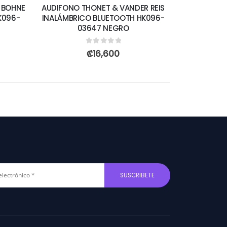
 BOHNE
AUDIFONO THONET & VANDER REIS
K096-
INALÁMBRICO BLUETOOTH HK096-
03647 NEGRO
0
out of 5
₡
16,600