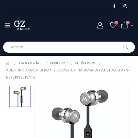
0
0
CATEGORÍAS
PERIFERICOS
,
AUDÍFONOS
AUDIFONO ARGOM ULTIMATE SOUND LUX INALÁMBRICO BLUETOOTH ARG-
HS-2133SL PLATA