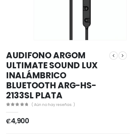
AUDIFONO ARGOM
ULTIMATE SOUND LUX
INALÁMBRICO
BLUETOOTH ARG-HS-
2133SL PLATA
( Aún no hay reseñas. )
0
out of 5
₡
4,900