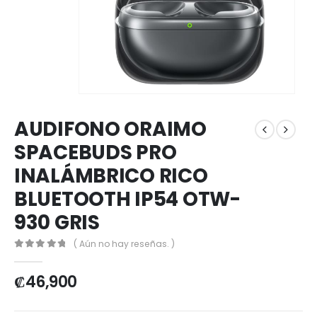
AUDIFONO ORAIMO
SPACEBUDS PRO
INALÁMBRICO RICO
BLUETOOTH IP54 OTW-
930 GRIS
( Aún no hay reseñas. )
0
out of 5
₡
46,900