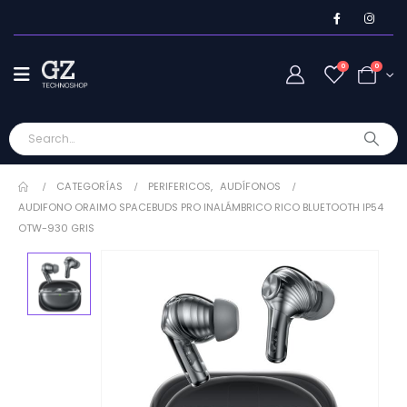
0
0
CATEGORÍAS
PERIFERICOS
,
AUDÍFONOS
AUDIFONO ORAIMO SPACEBUDS PRO INALÁMBRICO RICO BLUETOOTH IP54
OTW-930 GRIS