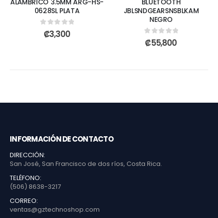
ALÁMBRICO 3.5MM ARG-HS-
BLUETOOTH
0628SL PLATA
JBLSNDGEARSNSBLKAM
NEGRO
0
out of 5
₡
3,300
0
out of 5
₡
55,800
INFORMACIÓN DE CONTACTO
DIRECCIÓN:
San José, San Francisco de dos ríos, Costa Rica.
TELÉFONO:
(506) 8638-3217
CORREO:
ventas@gztechnoshop.com