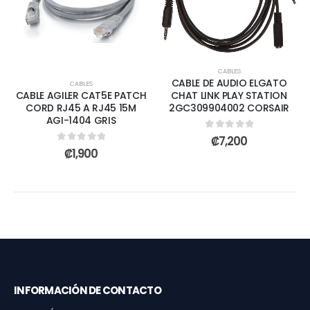
CABLES
CABLE DE AUDIO ELGATO
CABLES
CABLE AGILER CAT5E PATCH
CHAT LINK PLAY STATION
CORD RJ45 A RJ45 15M
2GC309904002 CORSAIR
AGI-1404 GRIS
0
out of 5
₡
7,200
0
out of 5
₡
1,900
INFORMACIÓN DE CONTACTO