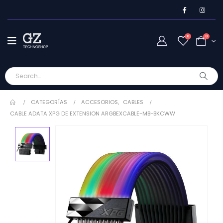
0
0
CATEGORÍAS
ACCESORIOS
,
CABLES
CABLE ADATA XPG DE EXTENSION ARGBEXCABLE-MB-BKCWW