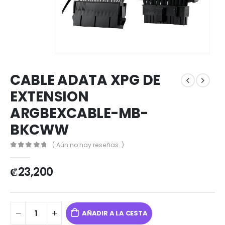
CABLE ADATA XPG DE
EXTENSION
ARGBEXCABLE-MB-
BKCWW
( Aún no hay reseñas. )
0
out of 5
₡
23,200
AÑADIR A LA CESTA