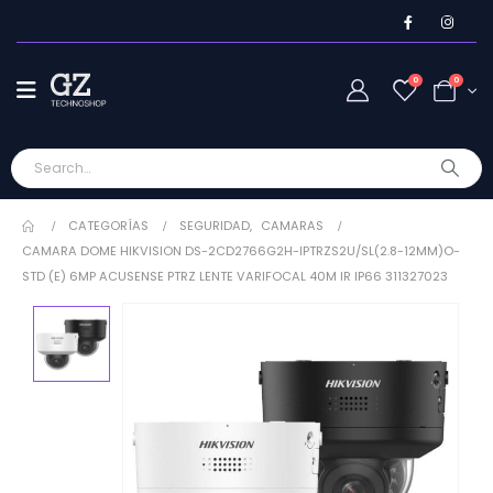
0
0
CATEGORÍAS
SEGURIDAD
,
CAMARAS
CAMARA DOME HIKVISION DS-2CD2766G2H-IPTRZS2U/SL(2.8-12MM)O-
STD (E) 6MP ACUSENSE PTRZ LENTE VARIFOCAL 40M IR IP66 311327023