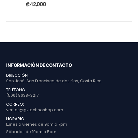
0
out of 5
₡
42,000
INFORMACIÓN DE CONTACTO
DIRECCIÓN:
San José, San Francisco de dos ríos, Costa Rica.
TELÉFONO:
(506) 8638-3217
CORREO:
ventas@gztechnoshop.com
HORARIO:
Lunes a viernes de 9am a 7pm
Sábados de 10am a 5pm