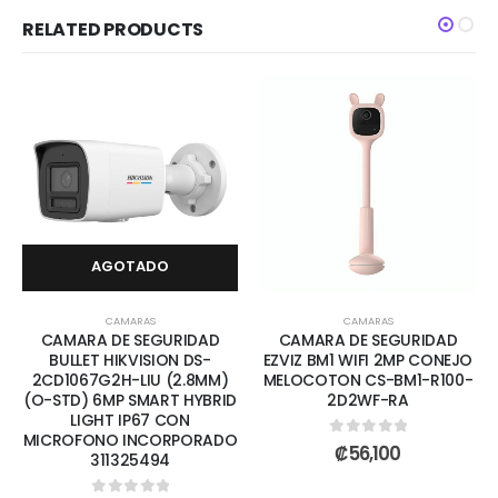
RELATED PRODUCTS
AGOTADO
CAMARAS
CAMARAS
CAMARA DE SEGURIDAD
CAMARA DE SEGURIDAD
BULLET HIKVISION DS-
EZVIZ BM1 WIFI 2MP CONEJO
2CD1067G2H-LIU (2.8MM)
MELOCOTON CS-BM1-R100-
(O-STD) 6MP SMART HYBRID
2D2WF-RA
LIGHT IP67 CON
MICROFONO INCORPORADO
0
out of 5
₡
56,100
311325494