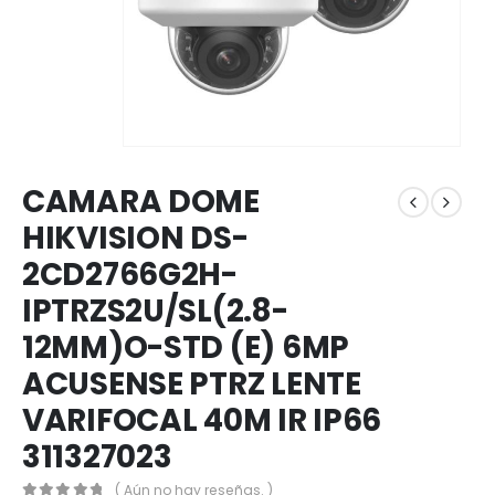
CAMARA DOME
HIKVISION DS-
2CD2766G2H-
IPTRZS2U/SL(2.8-
12MM)O-STD (E) 6MP
ACUSENSE PTRZ LENTE
VARIFOCAL 40M IR IP66
311327023
( Aún no hay reseñas. )