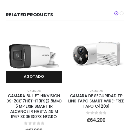
RELATED PRODUCTS
AGOTADO
CAMARAS
CAMARAS
CAMARA BULLET HIKVISION
CAMARA DE SEGURIDAD TP
DS-2CE17H0T-IT3FS(2.8MM)
LINK TAPO SMART WIRE-FREE
5 MP EXIR SMART IR
TAPO C420S1
ALCANCE IR HASTA 40 M
IP67 300513073 NEGRO
0
out of 5
₡
64,200
0
out of 5