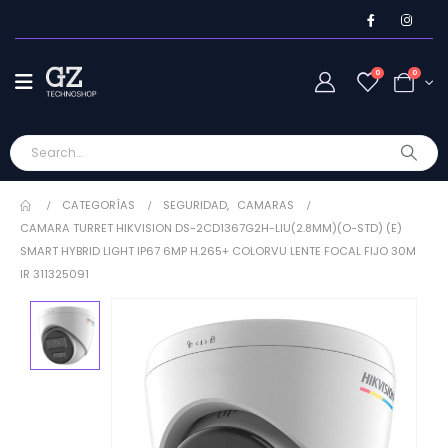
0
0
CATEGORÍAS
SEGURIDAD
,
CAMARAS
CAMARA TURRET HIKVISION DS-2CD1367G2H-LIU(2.8MM)(O-STD) (E)
SMART HYBRID LIGHT IP67 6MP H.265+ COLORVU LENTE FOCAL FIJO 30M
IR 311325091