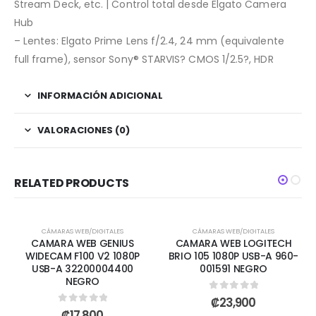
Stream Deck, etc. | Control total desde Elgato Camera
Hub
– Lentes: Elgato Prime Lens f/2.4, 24 mm (equivalente
full frame), sensor Sony® STARVIS? CMOS 1/2.5?, HDR
INFORMACIÓN ADICIONAL
VALORACIONES (0)
RELATED PRODUCTS
CÁMARAS WEB/DIGITALES
CÁMARAS WEB/DIGITALES
CAMARA WEB GENIUS
CAMARA WEB LOGITECH
WIDECAM F100 V2 1080P
BRIO 105 1080P USB-A 960-
USB-A 32200004400
001591 NEGRO
NEGRO
0
out of 5
₡
23,900
0
out of 5
₡
17,800