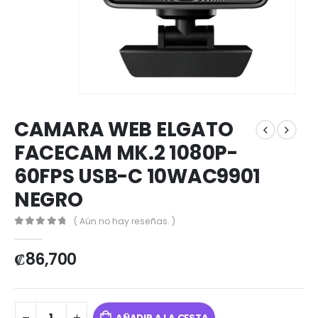
CAMARA WEB ELGATO
FACECAM MK.2 1080P-
60FPS USB-C 10WAC9901
NEGRO
( Aún no hay reseñas. )
0
out of 5
₡
86,700
AÑADIR A LA CESTA