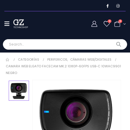
0
0
CATEGORÍAS
PERIFERICOS
,
CÁMARAS WEB/DIGITALES
CAMARA WEB ELGATO FACECAM MK.2 1080P-60FPS USB-C 10WAC9901
NEGRO