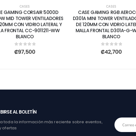
CASES
CASES
E GAMING CORSAIR 5000D
CASE GAMING RGB AERO
OW MID TOWER VENTILADORES
D301A MINI TOWER VENTILAD
120MM CON VIDRIO LATERAL Y
DE 120MM CON VIDRIO LATE
LA FRONTAL CC-9011211-WW
MALLA FRONTAL D301A-G-
BLANCO
BLANCO
0
out of 5
0
out of 5
₡
97,500
₡
42,700
BIRSE AL BOLETÍN
 toda la información más reciente sobre eventos,
y ofertas