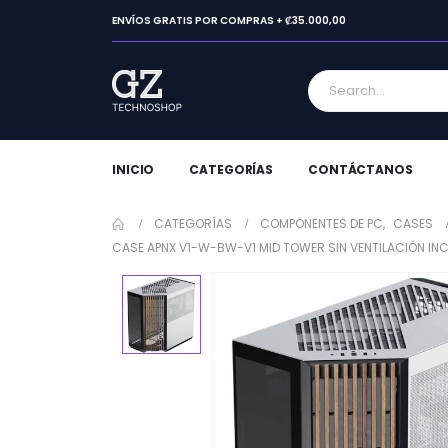
ENVÍOS GRATIS POR COMPRAS + ₡35.000,00
INICIO
CATEGORÍAS
CONTÁCTANOS
CATEGORÍAS
COMPONENTES DE PC
,
CASES
CASE APNX V1-W-BW-V1 MID TOWER SIN VENTILACIÓN INC