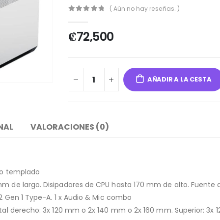
( Aún no hay reseñas. )
0
out of 5
₡
72,500
AÑADIR A LA CESTA
NAL
VALORACIONES (0)
rio templado
 mm de largo. Disipadores de CPU hasta 170 mm de alto. Fuent
3.2 Gen 1 Type-A. 1 x Audio & Mic combo
ontal derecho: 3x 120 mm o 2x 140 mm o 2x 160 mm. Superior: 3x 