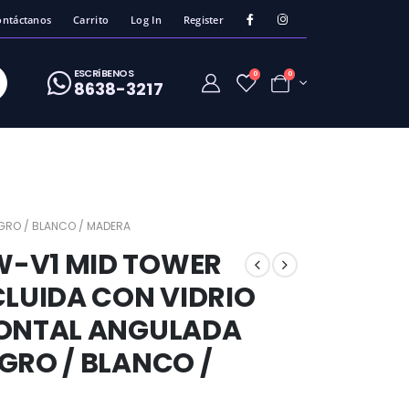
ontáctanos
Carrito
Log In
Register
ESCRíBENOS
0
0
8638-3217
EGRO / BLANCO / MADERA
W-V1 MID TOWER
CLUIDA CON VIDRIO
RONTAL ANGULADA
GRO / BLANCO /