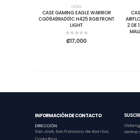
CASES
CASE GAMING EAGLE WARRIOR
CAS
CG08A9RA001C H425 RGB FRONT
AIRFL
LIGHT
2 DE 
MAL
0
out of 5
₡
17,000
SUSCRI
INFORMACIÓN DE CONTACTO
Obtenga
DIRECCIÓN:
San José, San Francisco de dos ríos,
ventas 
Costa Rica.