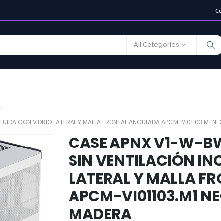
C
All Categories
LUIDA CON VIDRIO LATERAL Y MALLA FRONTAL ANGULADA APCM-VI01103.M1 N
CASE APNX V1-W-B
SIN VENTILACIÓN IN
LATERAL Y MALLA F
APCM-VI01103.M1 NE
MADERA