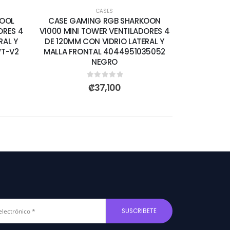
CASES
COOL
CASE GAMING RGB SHARKOON
ORES 4
V1000 MINI TOWER VENTILADORES 4
RAL Y
DE 120MM CON VIDRIO LATERAL Y
WT-V2
MALLA FRONTAL 4044951035052
NEGRO
0
out of 5
₡
37,100