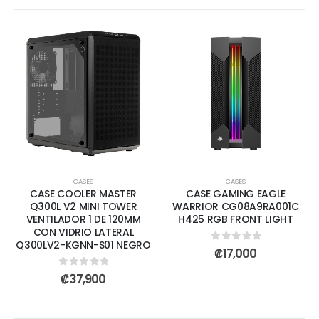
CASES
CASES
CASE COOLER MASTER
CASE GAMING EAGLE
Q300L V2 MINI TOWER
WARRIOR CG08A9RA001C
VENTILADOR 1 DE 120MM
H425 RGB FRONT LIGHT
CON VIDRIO LATERAL
Q300LV2-KGNN-S01 NEGRO
0
out of 5
₡
17,000
0
out of 5
₡
37,900