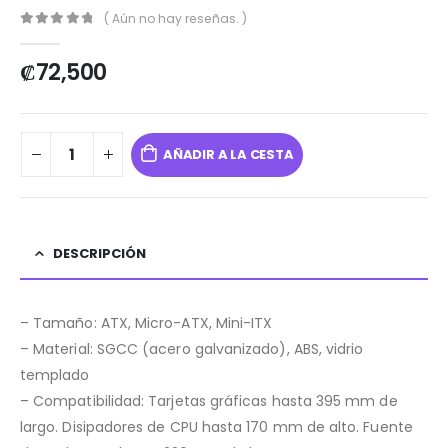
( Aún no hay reseñas. )
0
out of 5
₡
72,500
AÑADIR A LA CESTA
DESCRIPCIÓN
– Tamaño: ATX, Micro-ATX, Mini-ITX
– Material: SGCC (acero galvanizado), ABS, vidrio
templado
– Compatibilidad: Tarjetas gráficas hasta 395 mm de
largo. Disipadores de CPU hasta 170 mm de alto. Fuente