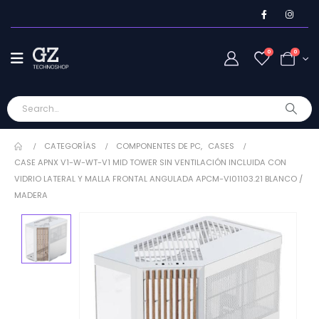
0
0
CATEGORÍAS
COMPONENTES DE PC
,
CASES
CASE APNX V1-W-WT-V1 MID TOWER SIN VENTILACIÓN INCLUIDA CON
VIDRIO LATERAL Y MALLA FRONTAL ANGULADA APCM-VI01103.21 BLANCO /
MADERA