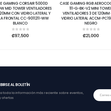
E GAMING CORSAIR 5000D
CASE GAMING RGB AEROCOO
OW MID TOWER VENTILADORES
111-G-BK-V2 MINI TOWE
120MM CON VIDRIO LATERAL Y
VENTILADORES 3 DE 120MM
LA FRONTAL CC-9011211-WW
VIDRIO LATERAL ACCM-PC190
BLANCO
NEGRO
0
out of 5
0
out of 5
₡
97,500
₡
21,000
BIRSE AL BOLETÍN
 toda la información más reciente sobre eventos,
y ofertas