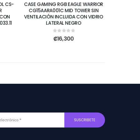
L CS-
CASE GAMING RGB EAGLE WARRIOR
R
CG15AARA001C MID TOWER SIN
 CON
VENTILACIÓN INCLUIDA CON VIDRIO
33.11
LATERAL NEGRO
0
out of 5
₡
16,300