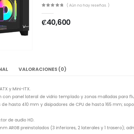
( Aún no hay reseñas. )
0
out of 5
₡
40,600
NAL
VALORACIONES (0)
TX y Mini-ITX.
 con panel lateral de vidrio templado y zonas malladas para flu
cas de hasta 410 mm y disipadores de CPU de hasta 165 mm; sop
ector de audio HD.
 mm ARGB preinstalados (3 inferiores, 2 laterales y 1 trasero); 