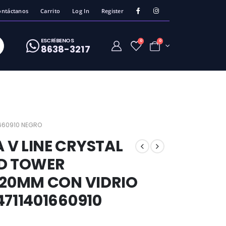
ontáctanos
Carrito
Log In
Register
ESCRíBENOS
0
0
8638-3217
1660910 NEGRO
 V LINE CRYSTAL
ID TOWER
120MM CON VIDRIO
4711401660910