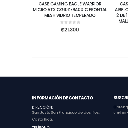
CASE GAMING EAGLE WARRIOR
CAS
MICRO ATX CG10Z7RA001C FRONTAL
AIRFL
MESH VIDRIO TEMPERADO
2 DE 
MAL
0
out of 5
₡
21,300
SUSCRI
INFORMACIÓN DE CONTACTO
Obtenga
DIRECCIÓN:
San José, San Francisco de dos ríos,
ventas 
Costa Rica.
TELÉFONO: