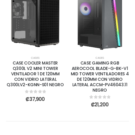
CASES
CASES
CASE COOLER MASTER
CASE GAMING RGB
Q300L V2 MINI TOWER
AEROCOOL BLADE-G-BK-V1
VENTILADOR 1 DE 120MM
MID TOWER VENTILADORES 4
CON VIDRIO LATERAL
DE 120MM CON VIDRIO
Q300LV2-KGNN-S01 NEGRO
LATERAL ACCM-PV46043.11
NEGRO
0
out of 5
₡
37,900
0
out of 5
₡
21,200