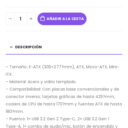
AÑADIR A LA CESTA
DESCRIPCIÓN
– Tamaño: E-ATX (305×277?mm), ATX, Micro-ATX, Mini-
ITX.
– Material: Acero y vidrio templado.
– Compatibilidad: Con placas base convencionales y de
conector inverso; tarjetas gráficas de hasta 425?mm,
coolers de CPU de hasta 170?mm y fuentes ATX de hasta
180?mm.
– Puertos: 1× USB 3.2 Gen 2 Type-C, 2× USB 3.2 Gen 1
Type-A, 1× combo de audio/mic, botón de encendido y