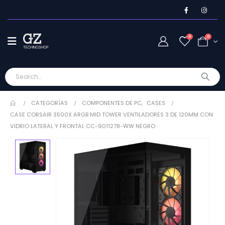
0
0
CATEGORÍAS
COMPONENTES DE PC
,
CASES
CASE CORSAIR 3500X ARGB MID TOWER VENTILADORES 3 DE 120MM CON
VIDRIO LATERAL Y FRONTAL CC-9011278-WW NEGRO