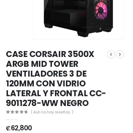
CASE CORSAIR 3500X
ARGB MID TOWER
VENTILADORES 3 DE
120MM CON VIDRIO
LATERAL Y FRONTAL CC-
9011278-WW NEGRO
( Aún no hay reseñas. )
0
out of 5
₡
62,800