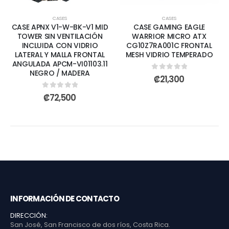
CASES
CASES
CASE APNX V1-W-BK-V1 MID
CASE GAMING EAGLE
TOWER SIN VENTILACIÓN
WARRIOR MICRO ATX
INCLUIDA CON VIDRIO
CG10Z7RA001C FRONTAL
LATERAL Y MALLA FRONTAL
MESH VIDRIO TEMPERADO
ANGULADA APCM-VI01103.11
NEGRO / MADERA
0
out of 5
₡
21,300
0
out of 5
₡
72,500
INFORMACIÓN DE CONTACTO
DIRECCIÓN:
San José, San Francisco de dos ríos, Costa Rica.