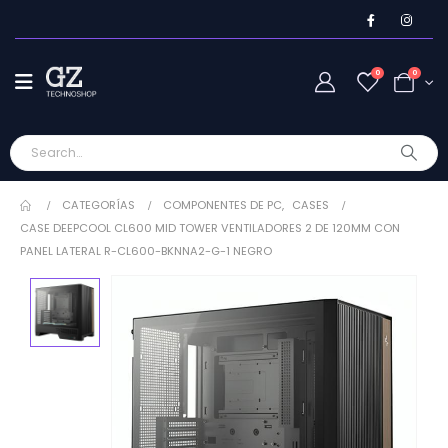
0
0
CATEGORÍAS
COMPONENTES DE PC
,
CASES
CASE DEEPCOOL CL600 MID TOWER VENTILADORES 2 DE 120MM CON
PANEL LATERAL R-CL600-BKNNA2-G-1 NEGRO