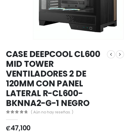
CASE DEEPCOOL CL600
MID TOWER
VENTILADORES 2 DE
120MM CON PANEL
LATERAL R-CL600-
BKNNA2-G-1 NEGRO
( Aún no hay reseñas. )
0
out of 5
₡
47,100