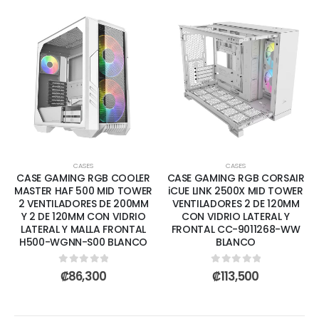
CASES
CASES
CASE GAMING RGB COOLER
CASE GAMING RGB CORSAIR
MASTER HAF 500 MID TOWER
iCUE LINK 2500X MID TOWER
2 VENTILADORES DE 200MM
VENTILADORES 2 DE 120MM
Y 2 DE 120MM CON VIDRIO
CON VIDRIO LATERAL Y
LATERAL Y MALLA FRONTAL
FRONTAL CC-9011268-WW
H500-WGNN-S00 BLANCO
BLANCO
0
out of 5
0
out of 5
₡
86,300
₡
113,500