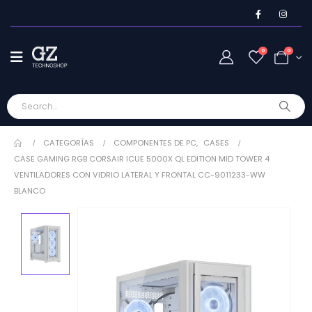
0
0
CATEGORÍAS
COMPONENTES DE PC
,
CASES
CASE GAMING RGB CORSAIR ICUE 5000X QL EDITION MID TOWER 4
VENTILADORES CON VIDRIO LATERAL Y FRONTAL CC-9011233-WW
BLANCO