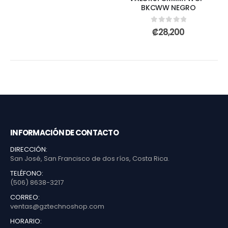
BKCWW NEGRO
0
out of 5
₡
28,200
INFORMACIÓN DE CONTACTO
DIRECCIÓN:
San José, San Francisco de dos ríos, Costa Rica.
TELÉFONO:
(506) 8638-3217
CORREO:
ventas@gztechnoshop.com
HORARIO: