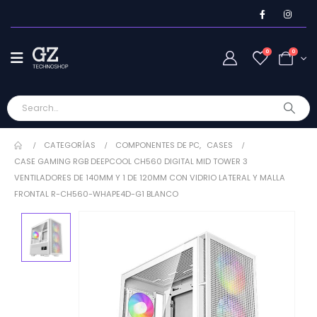
0
0
CATEGORÍAS
COMPONENTES DE PC
,
CASES
CASE GAMING RGB DEEPCOOL CH560 DIGITAL MID TOWER 3
VENTILADORES DE 140MM Y 1 DE 120MM CON VIDRIO LATERAL Y MALLA
FRONTAL R-CH560-WHAPE4D-G1 BLANCO