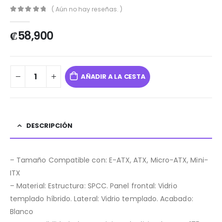
( Aún no hay reseñas. )
0
out of 5
₡
58,900
AÑADIR A LA CESTA
DESCRIPCIÓN
– Tamaño Compatible con: E-ATX, ATX, Micro-ATX, Mini-
ITX
– Material: Estructura: SPCC. Panel frontal: Vidrio
templado híbrido. Lateral: Vidrio templado. Acabado:
Blanco