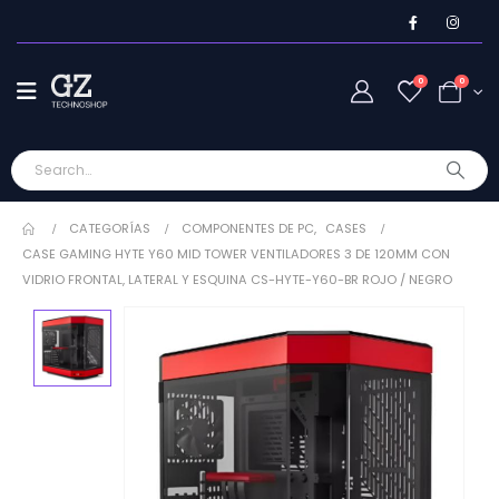
0
0
CATEGORÍAS
COMPONENTES DE PC
,
CASES
CASE GAMING HYTE Y60 MID TOWER VENTILADORES 3 DE 120MM CON
VIDRIO FRONTAL, LATERAL Y ESQUINA CS-HYTE-Y60-BR ROJO / NEGRO