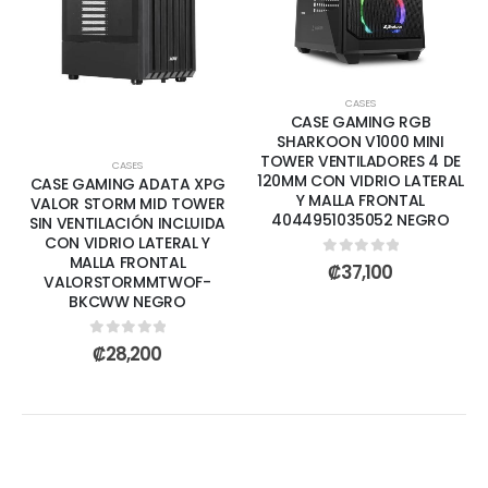
CASES
CASE GAMING RGB
SHARKOON V1000 MINI
TOWER VENTILADORES 4 DE
CASES
120MM CON VIDRIO LATERAL
CASE GAMING ADATA XPG
Y MALLA FRONTAL
VALOR STORM MID TOWER
4044951035052 NEGRO
SIN VENTILACIÓN INCLUIDA
CON VIDRIO LATERAL Y
MALLA FRONTAL
0
out of 5
₡
37,100
VALORSTORMMTWOF-
BKCWW NEGRO
0
out of 5
₡
28,200