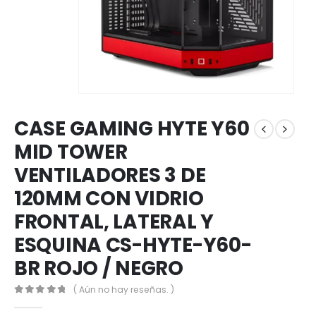
CASE GAMING HYTE Y60
MID TOWER
VENTILADORES 3 DE
120MM CON VIDRIO
FRONTAL, LATERAL Y
ESQUINA CS-HYTE-Y60-
BR ROJO / NEGRO
( Aún no hay reseñas. )
0
out of 5