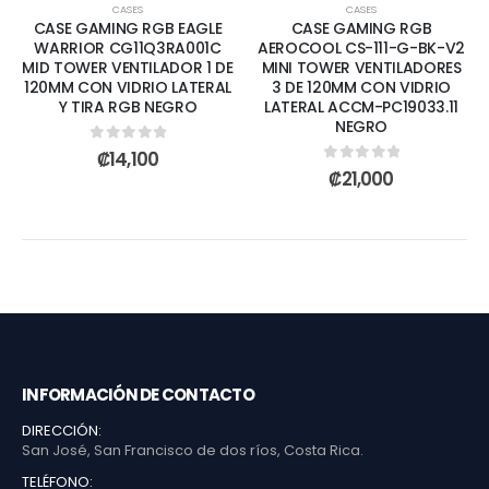
CASES
CASES
CASE GAMING RGB EAGLE
CASE GAMING RGB
WARRIOR CG11Q3RA001C
AEROCOOL CS-111-G-BK-V2
MID TOWER VENTILADOR 1 DE
MINI TOWER VENTILADORES
120MM CON VIDRIO LATERAL
3 DE 120MM CON VIDRIO
Y TIRA RGB NEGRO
LATERAL ACCM-PC19033.11
NEGRO
0
out of 5
₡
14,100
0
out of 5
₡
21,000
INFORMACIÓN DE CONTACTO
DIRECCIÓN:
San José, San Francisco de dos ríos, Costa Rica.
TELÉFONO: