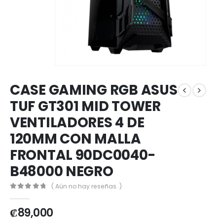
CASE GAMING RGB ASUS
TUF GT301 MID TOWER
VENTILADORES 4 DE
120MM CON MALLA
FRONTAL 90DC0040-
B48000 NEGRO
( Aún no hay reseñas. )
0
out of 5
₡
89,000