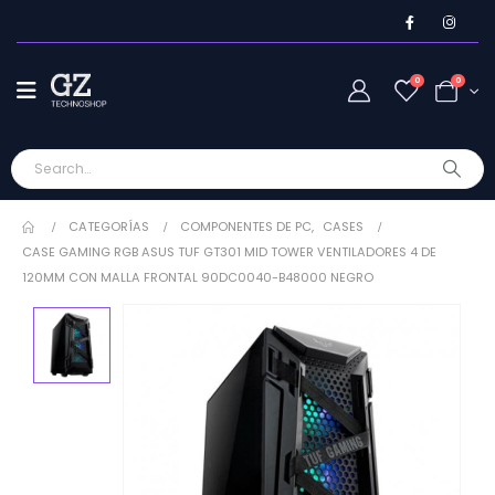
0
0
CATEGORÍAS
COMPONENTES DE PC
,
CASES
CASE GAMING RGB ASUS TUF GT301 MID TOWER VENTILADORES 4 DE
120MM CON MALLA FRONTAL 90DC0040-B48000 NEGRO