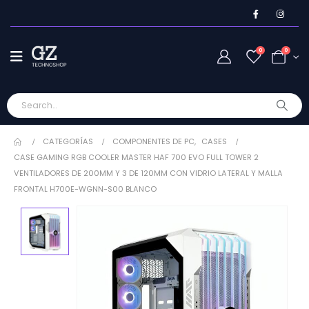
0
0
CATEGORÍAS
COMPONENTES DE PC
,
CASES
CASE GAMING RGB COOLER MASTER HAF 700 EVO FULL TOWER 2
VENTILADORES DE 200MM Y 3 DE 120MM CON VIDRIO LATERAL Y MALLA
FRONTAL H700E-WGNN-S00 BLANCO