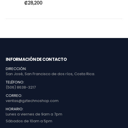
0
out of 5
₡
28,200
INFORMACIÓN DE CONTACTO
DIRECCIÓN:
San José, San Francisco de dos ríos, Costa Rica.
TELÉFONO:
(506) 8638-3217
CORREO:
ventas@gztechnoshop.com
HORARIO:
Lunes a viernes de 9am a 7pm
Sábados de 10am a 5pm