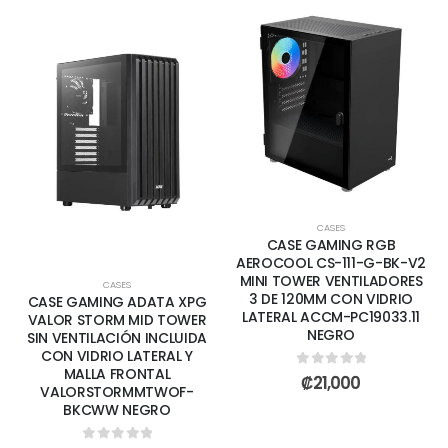
CASES
CASE GAMING RGB
AEROCOOL CS-111-G-BK-V2
MINI TOWER VENTILADORES
CASES
3 DE 120MM CON VIDRIO
CASE GAMING ADATA XPG
LATERAL ACCM-PC19033.11
VALOR STORM MID TOWER
NEGRO
SIN VENTILACIÓN INCLUIDA
CON VIDRIO LATERAL Y
MALLA FRONTAL
0
out of 5
₡
21,000
VALORSTORMMTWOF-
BKCWW NEGRO