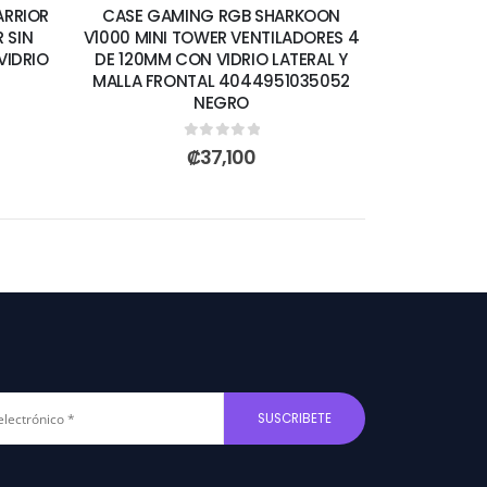
ARRIOR
CASE GAMING RGB SHARKOON
 SIN
V1000 MINI TOWER VENTILADORES 4
VIDRIO
DE 120MM CON VIDRIO LATERAL Y
MALLA FRONTAL 4044951035052
NEGRO
0
out of 5
₡
37,100