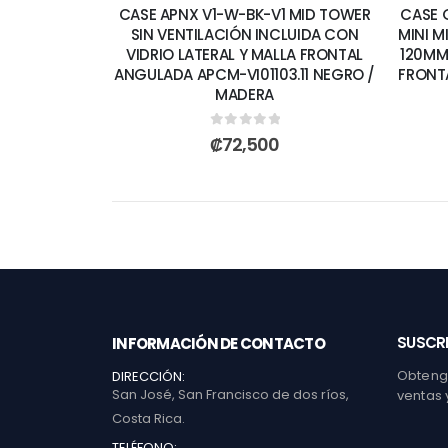
CASE APNX V1-W-BK-V1 MID TOWER
CASE 
SIN VENTILACIÓN INCLUIDA CON
MINI M
VIDRIO LATERAL Y MALLA FRONTAL
120MM
ANGULADA APCM-VI01103.11 NEGRO /
FRONT
MADERA
0
out of 5
₡
72,500
SUSCRI
INFORMACIÓN DE CONTACTO
Obtenga
DIRECCIÓN:
San José, San Francisco de dos ríos,
ventas 
Costa Rica.
TELÉFONO: