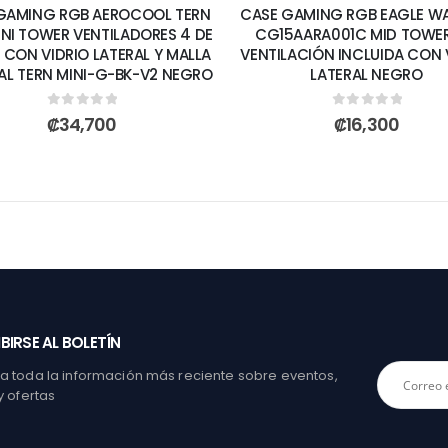
GAMING RGB AEROCOOL TERN
CASE GAMING RGB EAGLE W
INI TOWER VENTILADORES 4 DE
CG15AARA001C MID TOWER
 CON VIDRIO LATERAL Y MALLA
VENTILACIÓN INCLUIDA CON 
AL TERN MINI-G-BK-V2 NEGRO
LATERAL NEGRO
0
out of 5
0
out of 5
₡
34,700
₡
16,300
BIRSE AL BOLETÍN
 toda la información más reciente sobre eventos,
y ofertas