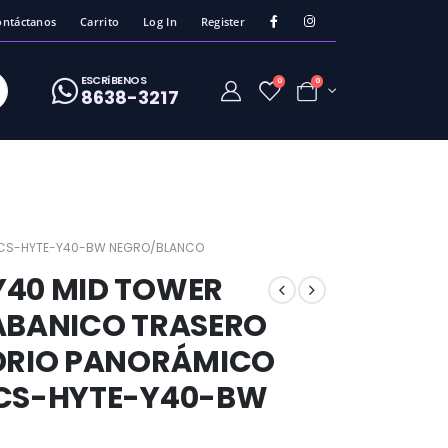
ontáctanos
Carrito
Log In
Register
ESCRíBENOS
0
0
8638-3217
AL CS-HYTE-Y40-BW NEGRO/BLANCO
Y40 MID TOWER
 ABANICO TRASERO
IDRIO PANORÁMICO
 CS-HYTE-Y40-BW