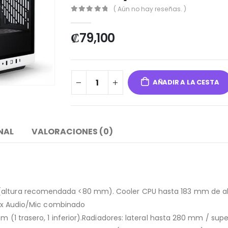
( Aún no hay reseñas. )
0
out of 5
₡
79,100
AÑADIR A LA CESTA
NAL
VALORACIONES (0)
 (altura recomendada <80 mm). Cooler CPU hasta 183 mm de a
. 1 x Audio/Mic combinado
 mm (1 trasero, 1 inferior).Radiadores: lateral hasta 280 mm / s