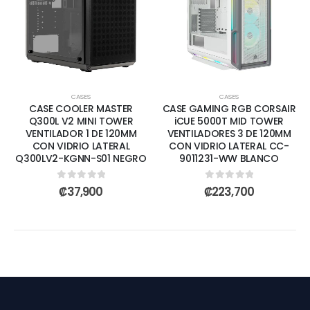
CASES
CASES
CASE COOLER MASTER
CASE GAMING RGB CORSAIR
Q300L V2 MINI TOWER
iCUE 5000T MID TOWER
VENTILADOR 1 DE 120MM
VENTILADORES 3 DE 120MM
CON VIDRIO LATERAL
CON VIDRIO LATERAL CC-
Q300LV2-KGNN-S01 NEGRO
9011231-WW BLANCO
0
out of 5
0
out of 5
₡
37,900
₡
223,700