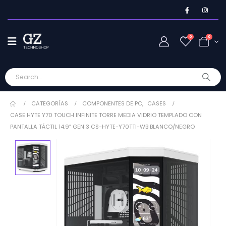
0
0
CATEGORÍAS
COMPONENTES DE PC
,
CASES
CASE HYTE Y70 TOUCH INFINITE TORRE MEDIA VIDRIO TEMPLADO CON
PANTALLA TÁCTIL 14.9″ GEN 3 CS-HYTE-Y70TTI-WB BLANCO/NEGRO