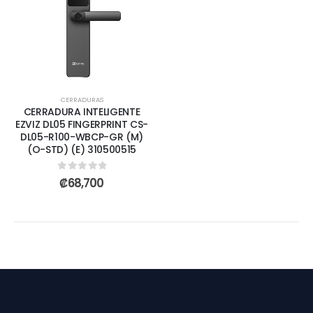
CERRADURAS
CERRADURA INTELIGENTE
EZVIZ DL05 FINGERPRINT CS-
DL05-R100-WBCP-GR (M)
(O-STD) (E) 310500515
0
out of 5
₡
68,700