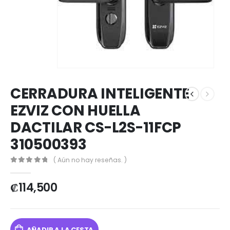
CERRADURA INTELIGENTE
EZVIZ CON HUELLA
DACTILAR CS-L2S-11FCP
310500393
( Aún no hay reseñas. )
0
out of 5
₡
114,500
AÑADIR A LA CESTA