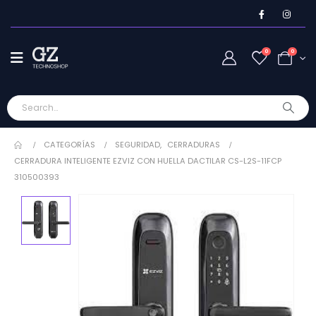
0
0
CATEGORÍAS
SEGURIDAD
,
CERRADURAS
CERRADURA INTELIGENTE EZVIZ CON HUELLA DACTILAR CS-L2S-11FCP
310500393