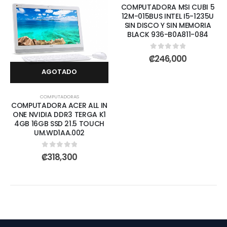
COMPUTADORA MSI CUBI 5
12M-015BUS INTEL I5-1235U
SIN DISCO Y SIN MEMORIA
BLACK 936-B0A811-084
0
out of 5
₡
246,000
AGOTADO
COMPUTADORAS
COMPUTADORA ACER ALL IN
ONE NVIDIA DDR3 TERGA K1
4GB 16GB SSD 21.5 TOUCH
UM.WD1AA.002
0
out of 5
₡
318,300