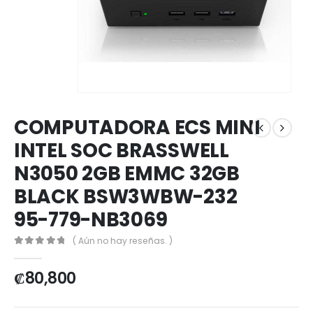
COMPUTADORA ECS MINI
INTEL SOC BRASSWELL
N3050 2GB EMMC 32GB
BLACK BSW3WBW-232
95-779-NB3069
( Aún no hay reseñas. )
0
out of 5
₡
80,800