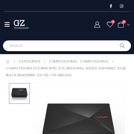
0
0
CATEGORÍAS
COMPUTADORAS
,
COMPUTADORAS
COMPUTADORA ECS MINI INTEL SOC BRASSWELL N3050 2GB EMMC 32GB
BLACK BSW3WBW-232 95-779-NB3069