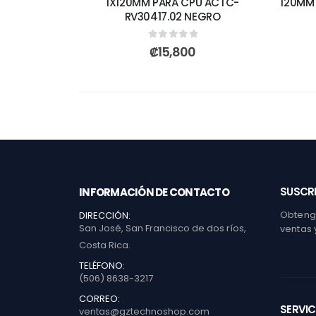
1X120MM PARA CPU ACTC-
120MM
RV30417.02 NEGRO
0
out of 5
₡
15,800
SUSCRI
INFORMACIÓN DE CONTACTO
Obtenga
DIRECCIÓN:
San José, San Francisco de dos ríos,
ventas 
Costa Rica.
TELÉFONO:
(506) 8638-3217
CORREO:
SERVIC
ventas@gztechnoshop.com