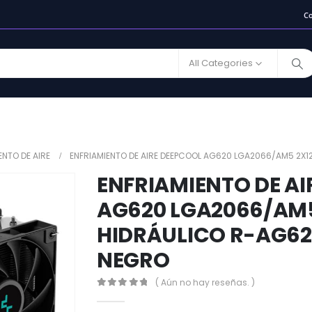
C
All Categories
ENTO DE AIRE
ENFRIAMIENTO DE AIRE DEEPCOOL AG620 LGA2066/AM5 2
ENFRIAMIENTO DE AI
AG620 LGA2066/AM
HIDRÁULICO R-AG6
NEGRO
( Aún no hay reseñas. )
0
out of 5