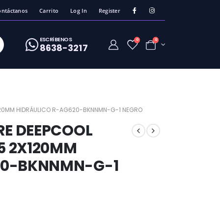
ontáctanos
Carrito
Log In
Register
ESCRíBENOS
0
0
8638-3217
X120MM HIDRÁULICO R-AG620-BKNNMN-G-1 NEGRO
RE DEEPCOOL
5 2X120MM
20-BKNNMN-G-1