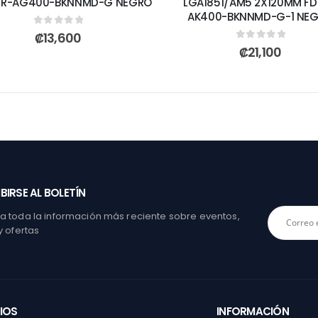
 R-AG400-BKNNMD-G NEGRO
LGA1851/AM5 2X120MM FD
AK400-BKNNMD-G-1 NE
0
out of 5
₡
13,600
0
out of 5
₡
21,100
BIRSE AL BOLETÍN
 toda la información más reciente sobre eventos,
y ofertas
IOS
INFORMACIÓN