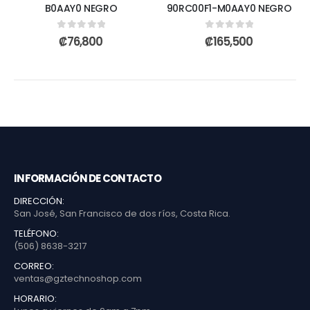
B0AAY0 NEGRO
90RC00F1-M0AAY0 NEGRO
0
out of 5
0
out of 5
₡
76,800
₡
165,500
INFORMACIÓN DE CONTACTO
DIRECCIÓN:
San José, San Francisco de dos ríos, Costa Rica.
TELÉFONO:
(506) 8638-3217
CORREO:
ventas@gztechnoshop.com
HORARIO: