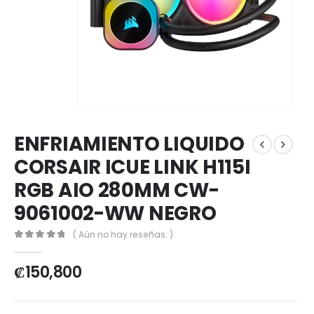
ENFRIAMIENTO LIQUIDO
CORSAIR ICUE LINK H115I
RGB AIO 280MM CW-
9061002-WW NEGRO
( Aún no hay reseñas. )
0
out of 5
₡
150,800