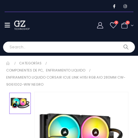
0
0
CATEGORÍAS
COMPONENTES DE PC
,
ENFRIAMIENTO LIQUIDO
ENFRIAMIENTO LIQUIDO CORSAIR ICUE LINK H115I RGB AIO 280MM CW-
9061002-WW NEGRO