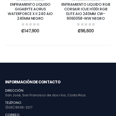
ENFRIAMIENTO LIQUIDO
ENFRIAMIENTO LIQUIDO RGB
GIGABYTE AORUS
CORSAIR ICUE H100I RGB
WATERFORCE X II 240 AIO
ELITE AIO 240MM CW-
240MM NEGRO
9060058-WW NEGRO
0
out of 5
0
out of 5
₡
147,900
₡
96,600
INFORMACIÓN DE CONTACTO
DIRECCIÓN:
San José, San Francisco de dos ríos, Costa Rica.
TELÉFONO:
(506) 8638-3217
CORREO: