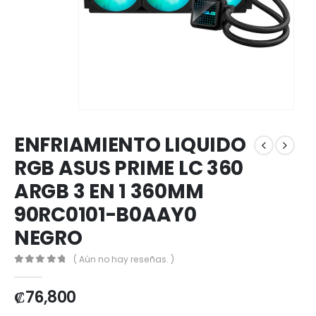
ENFRIAMIENTO LIQUIDO
RGB ASUS PRIME LC 360
ARGB 3 EN 1 360MM
90RC0101-B0AAY0
NEGRO
( Aún no hay reseñas. )
0
out of 5
₡
76,800