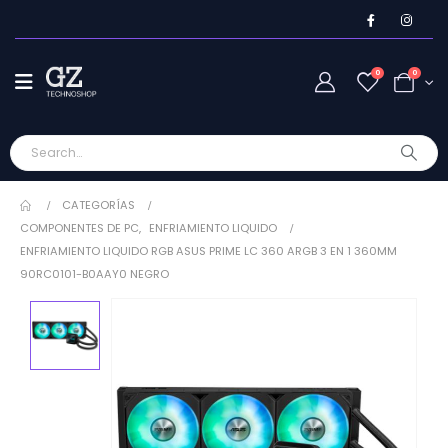
0
0
CATEGORÍAS
COMPONENTES DE PC
,
ENFRIAMIENTO LIQUIDO
ENFRIAMIENTO LIQUIDO RGB ASUS PRIME LC 360 ARGB 3 EN 1 360MM
90RC0101-B0AAY0 NEGRO