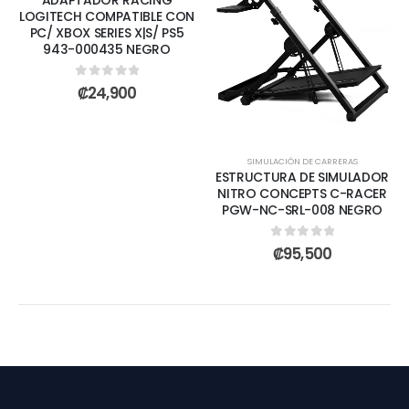
LOGITECH COMPATIBLE CON
PC/ XBOX SERIES X|S/ PS5
943-000435 NEGRO
0
out of 5
₡
24,900
SIMULACIÓN DE CARRERAS
ESTRUCTURA DE SIMULADOR
NITRO CONCEPTS C-RACER
PGW-NC-SRL-008 NEGRO
0
out of 5
₡
95,500