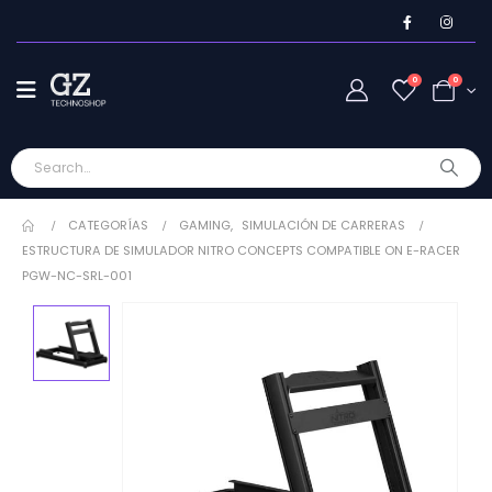
0
0
CATEGORÍAS
GAMING
,
SIMULACIÓN DE CARRERAS
ESTRUCTURA DE SIMULADOR NITRO CONCEPTS COMPATIBLE ON E-RACER
PGW-NC-SRL-001