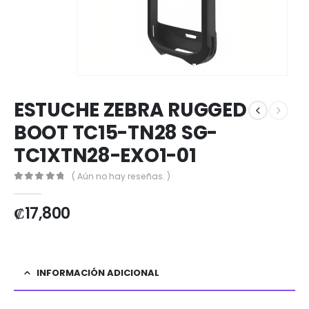
ESTUCHE ZEBRA RUGGED
BOOT TC15-TN28 SG-
TC1XTN28-EXO1-01
( Aún no hay reseñas. )
0
out of 5
₡
17,800
INFORMACIÓN ADICIONAL