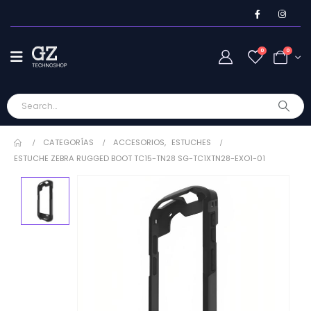
0
0
CATEGORÍAS
ACCESORIOS
,
ESTUCHES
ESTUCHE ZEBRA RUGGED BOOT TC15-TN28 SG-TC1XTN28-EXO1-01