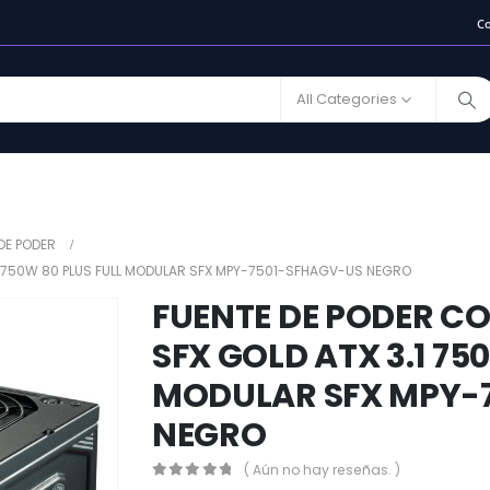
C
All Categories
DE PODER
1 750W 80 PLUS FULL MODULAR SFX MPY-7501-SFHAGV-US NEGRO
FUENTE DE PODER C
SFX GOLD ATX 3.1 75
MODULAR SFX MPY-
NEGRO
( Aún no hay reseñas. )
0
out of 5