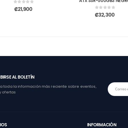
ATX SSR-500GB3 NEGR
0
out of 5
₡
21,900
0
out of 5
₡
32,300
BIRSE AL BOLETÍN
 toda la información más reciente sobre eventos,
y ofertas
IOS
INFORMACIÓN