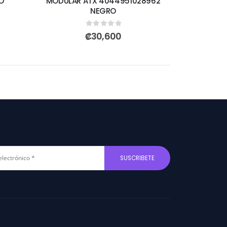
O
MODULAR ATX 4044951028962
NEGRO
0
out of 5
₡
30,600