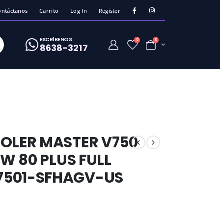
ontáctanos
Carrito
Log In
Register
ESCRíBENOS
0
0
8638-3217
OOLER MASTER V750
0W 80 PLUS FULL
7501-SFHAGV-US