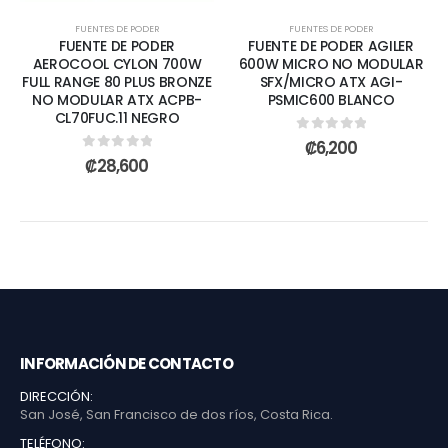
FUENTES DE PODER
FUENTES DE PODER
FUENTE DE PODER
FUENTE DE PODER AGILER
AEROCOOL CYLON 700W
600W MICRO NO MODULAR
FULL RANGE 80 PLUS BRONZE
SFX/MICRO ATX AGI-
NO MODULAR ATX ACPB-
PSMIC600 BLANCO
CL70FUC.11 NEGRO
0
out of 5
₡
6,200
0
out of 5
₡
28,600
INFORMACIÓN DE CONTACTO
DIRECCIÓN:
San José, San Francisco de dos ríos, Costa Rica.
TELÉFONO: