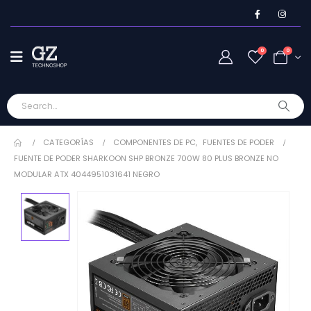
0
0
CATEGORÍAS
COMPONENTES DE PC
,
FUENTES DE PODER
FUENTE DE PODER SHARKOON SHP BRONZE 700W 80 PLUS BRONZE NO
MODULAR ATX 4044951031641 NEGRO