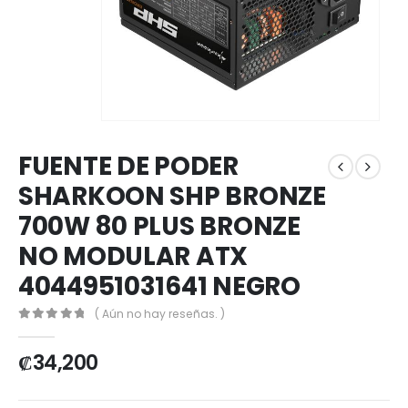
FUENTE DE PODER
SHARKOON SHP BRONZE
700W 80 PLUS BRONZE
NO MODULAR ATX
4044951031641 NEGRO
( Aún no hay reseñas. )
0
out of 5
₡
34,200