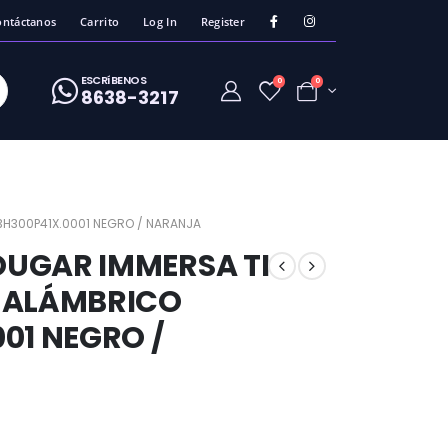
ontáctanos
Carrito
Log In
Register
ESCRíBENOS
0
0
8638-3217
3H300P41X.0001 NEGRO / NARANJA
UGAR IMMERSA TI
) ALÁMBRICO
01 NEGRO /