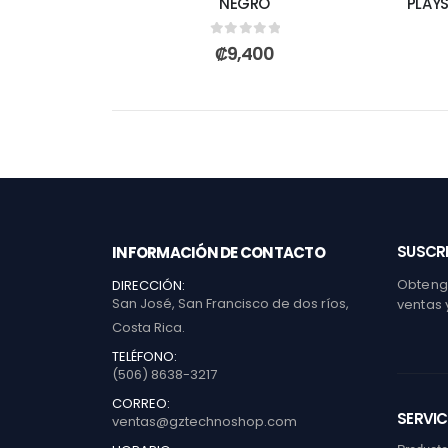
NEGRO
PLAY
0
out of 5
₡
9,400
SUSCRI
INFORMACIÓN DE CONTACTO
Obtenga
DIRECCIÓN:
San José, San Francisco de dos ríos,
ventas 
Costa Rica.
TELÉFONO:
(506) 8638-3217
CORREO:
SERVIC
ventas@gztechnoshop.com