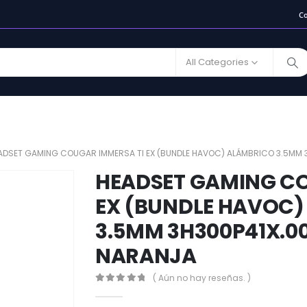
C
All Categories
ADSET GAMING COUGAR IMMERSA TI EX (BUNDLE HAVOC) ALÁMBRICO 3.5MM 
HEADSET GAMING CO
EX (BUNDLE HAVOC
3.5MM 3H300P41X.00
NARANJA
( Aún no hay reseñas. )
0
out of 5