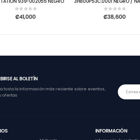
STATION 939-002055 NEGRO
3H800P53C.0001 NEGRO / N
0
out of 5
0
out of 5
₡
41,000
₡
38,600
BIRSE AL BOLETÍN
 toda la información más reciente sobre eventos,
y ofertas
IOS
INFORMACIÓN