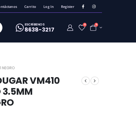
ontáctanos
Carrito
Log In
Register
ESCRíBENOS
0
0
8638-3217
1 NEGRO
OUGAR VM410
 3.5MM
GRO