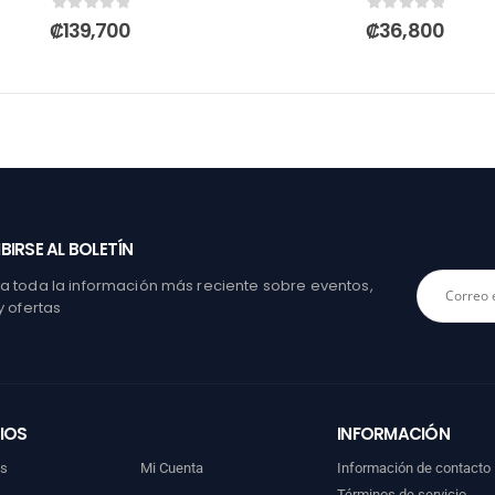
0
out of 5
0
out of 5
₡
139,700
₡
36,800
BIRSE AL BOLETÍN
 toda la información más reciente sobre eventos,
y ofertas
IOS
INFORMACIÓN
os
Mi Cuenta
Información de contacto
Términos de servicio