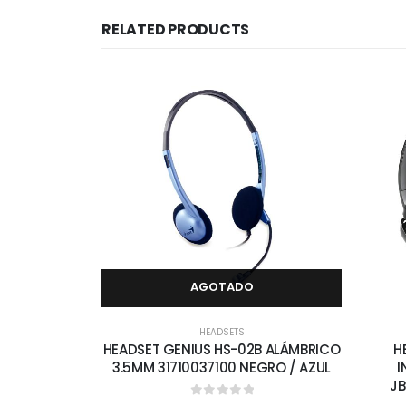
RELATED PRODUCTS
AGOTADO
HEADSETS
HEADSET GENIUS HS-02B ALÁMBRICO
H
3.5MM 31710037100 NEGRO / AZUL
I
J
0
out of 5