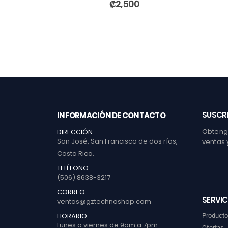
₡
2,500
SUSCRI
INFORMACIÓN DE CONTACTO
Obtenga
DIRECCIÓN:
San José, San Francisco de dos ríos,
ventas 
Costa Rica.
TELÉFONO:
(506) 8638-3217
CORREO:
SERVIC
ventas@gztechnoshop.com
HORARIO:
Product
Lunes a viernes de 9am a 7pm
Ofertas