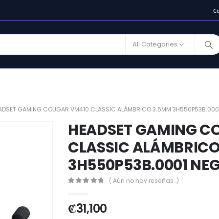
C
All Categories
ADSET GAMING COUGAR VM410 CLASSIC ALÁMBRICO 3.5MM 3H550P53B.000
HEADSET GAMING C
CLASSIC ALÁMBRICO
3H550P53B.0001 NE
( Aún no hay reseñas. )
0
out of 5
₡
31,100