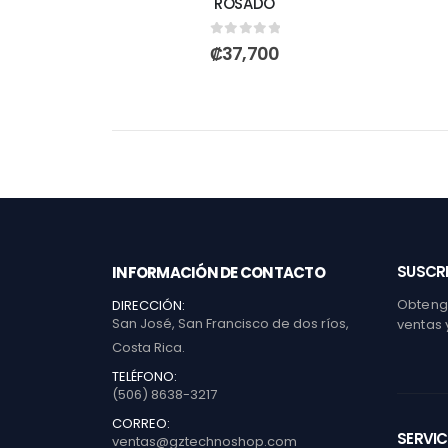
ROSADO
0
out of 5
₡
37,700
SUSCRI
INFORMACIÓN DE CONTACTO
Obtenga
DIRECCIÓN:
San José, San Francisco de dos ríos,
ventas 
Costa Rica.
TELÉFONO:
(506) 8638-3217
CORREO:
SERVIC
ventas@gztechnoshop.com