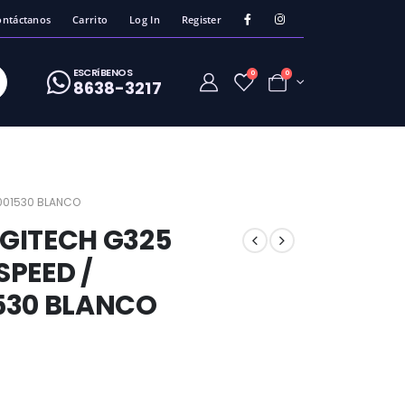
ontáctanos
Carrito
Log In
Register
ESCRíBENOS
0
0
8638-3217
001530 BLANCO
GITECH G325
PEED /
530 BLANCO