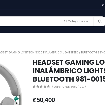
C
All Categories
ADSET GAMING LOGITECH G325 INALÁMBRICO LIGHTSPEED / BLUETOOTH 981-
HEADSET GAMING LO
INALÁMBRICO LIGHTS
BLUETOOTH 981-001
( Aún no hay reseñas. )
0
out of 5
₡
50,400