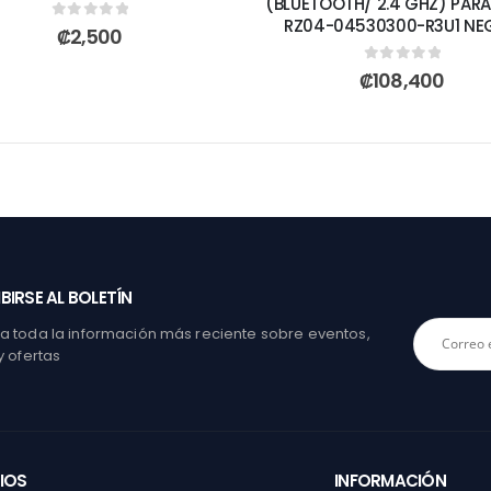
(BLUETOOTH/ 2.4 GHZ) PAR
RZ04-04530300-R3U1 NE
0
out of 5
₡
2,500
0
out of 5
₡
108,400
BIRSE AL BOLETÍN
 toda la información más reciente sobre eventos,
y ofertas
IOS
INFORMACIÓN