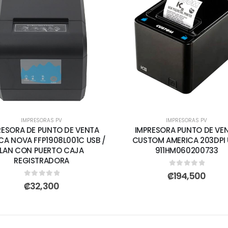
IMPRESORAS PV
IMPRESORAS PV
RESORA DE PUNTO DE VENTA
IMPRESORA PUNTO DE VE
CA NOVA FFP1908L001C USB /
CUSTOM AMERICA 203DPI 
LAN CON PUERTO CAJA
911HM060200733
REGISTRADORA
0
out of 5
₡
194,500
0
out of 5
₡
32,300