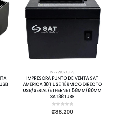
IMPRESORAS PV
NTA
IMPRESORA PUNTO DE VENTA SAT
USB
AMERICA 38T USE TÉRMICO DIRECTO
USB/SERIAL/ETHERNET 58MM/80MM
SAT38TUSE
0
out of 5
₡
88,200