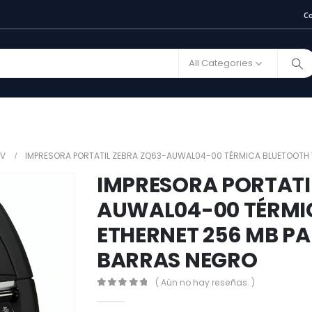
C
All Categories
PV
IMPRESORA PORTATIL ZEBRA ZQ63-AUWAL04-00 TÉRMICA BLUETOOTH 
IMPRESORA PORTATI
AUWAL04-00 TÉRMI
ETHERNET 256 MB P
BARRAS NEGRO
( Aún no hay reseñas. )
0
out of 5