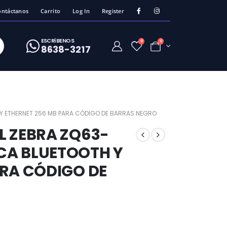
ontáctanos
Carrito
Log In
Register
ESCRíBENOS
0
0
8638-3217
Y ETHERNET 256 MB PARA CÓDIGO DE BARRAS NEGRO
L ZEBRA ZQ63-
CA BLUETOOTH Y
ARA CÓDIGO DE