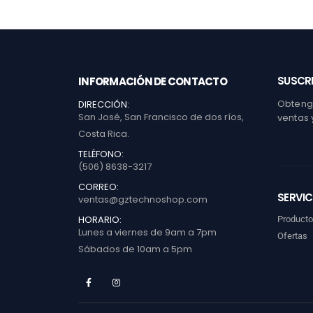
SUSCRI
INFORMACIÓN DE CONTACTO
Obtenga
DIRECCIÓN:
San José, San Francisco de dos ríos,
ventas 
Costa Rica.
TELÉFONO:
(506) 8638-3217
CORREO:
SERVIC
ventas@gztechnoshop.com
HORARIO:
Product
Lunes a viernes de 9am a 7pm
Ofertas
Sábados de 10am a 5pm