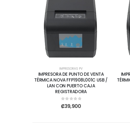
IMPRESORAS PV
IMPRESORA DE PUNTO DE VENTA
IMP
TÉRMICA NOVA FFP1908L001C USB /
TÉRMI
LAN CON PUERTO CAJA
REGISTRADORA
0
out of 5
₡
39,900