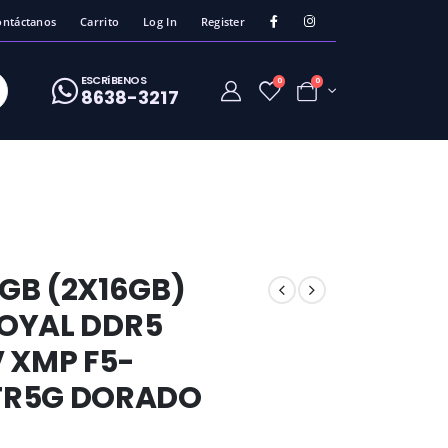
ontáctanos
Carrito
Log In
Register
ESCRíBENOS
0
0
8638-3217
GB (2X16GB)
ROYAL DDR5
 XMP F5-
TR5G DORADO