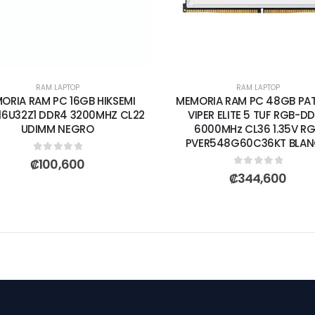
RAM LAPTOP
RAM LAPTOP
ORIA RAM PC 16GB HIKSEMI
MEMORIA RAM PC 48GB PA
6U32Z1 DDR4 3200MHZ CL22
VIPER ELITE 5 TUF RGB-D
UDIMM NEGRO
6000MHz CL36 1.35V R
PVER548G60C36KT BLA
0
out of 5
₡
100,600
0
out of 5
₡
344,600