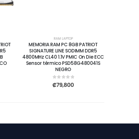
RAM LAPTOP
TRIOT
MEMORIA RAM PC 8GB PATRIOT
DR5
SIGNATURE LINE SODIMM DDR5
GB
4800MHz CL40 1.1V PMIC On Die ECC
NCO
Sensor térmico PSD58G480041S
NEGRO
0
out of 5
₡
79,800