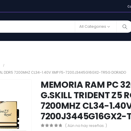
C
All Categories
OYAL DDR5 7200MHZ CL34-1.40V XMP F5-7200J3445G16GX2-TR5G DORADO
MEMORIA RAM PC 32
G.SKILL TRIDENT Z5 
7200MHZ CL34-1.40V
7200J3445G16GX2-
( Aún no hay reseñas. )
0
out of 5