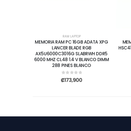
RAM LAPTOP
MEMORIA RAM PC 16GB ADATA XPG
MEM
LANCER BLADE RGB
HSC41
AX5U6000C3016G SLABRWH DDR5
6000 MHZ CL48 1.4 V BLANCO DIMM
288 PINES BLANCO
0
out of 5
₡
173,900