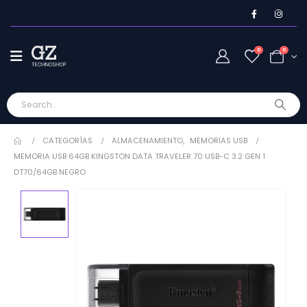
0
0
CATEGORÍAS
ALMACENAMIENTO
,
MEMORIAS USB
MEMORIA USB 64GB KINGSTON DATA TRAVELER 70 USB-C 3.2 GEN 1
DT70/64GB NEGRO