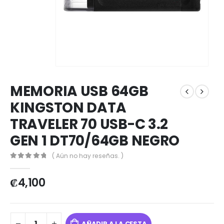
MEMORIA USB 64GB
KINGSTON DATA
TRAVELER 70 USB-C 3.2
GEN 1 DT70/64GB NEGRO
( Aún no hay reseñas. )
0
out of 5
₡
4,100
AÑADIR A LA CESTA