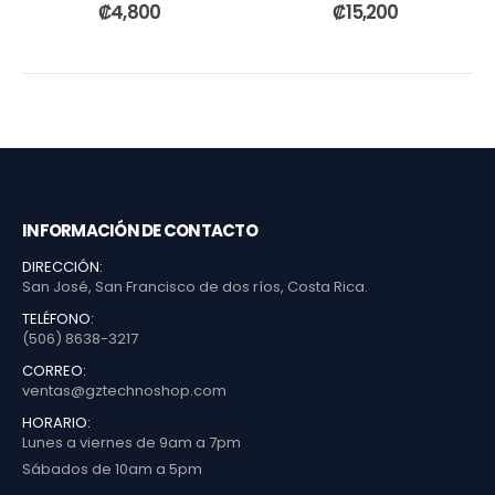
0
out of 5
0
out of 5
₡
4,800
₡
15,200
INFORMACIÓN DE CONTACTO
DIRECCIÓN:
San José, San Francisco de dos ríos, Costa Rica.
TELÉFONO:
(506) 8638-3217
CORREO:
ventas@gztechnoshop.com
HORARIO:
Lunes a viernes de 9am a 7pm
Sábados de 10am a 5pm