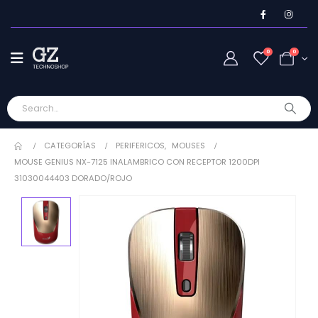
0
0
CATEGORÍAS
PERIFERICOS
,
MOUSES
MOUSE GENIUS NX-7125 INALAMBRICO CON RECEPTOR 1200DPI
31030044403 DORADO/ROJO