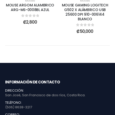
MOUSES
MOUSES
MOUSE ARGOM ALAMBRICO
MOUSE GAMING LOGITECH
ARG-MS-0008BL AZUL
G502 X ALÁMBRICO USB
25600 DPI 910-006144
BLANCO
0
out of 5
₡
2,800
0
out of 5
₡
50,000
INFORMACIÓN DE CONTACTO
DIRECCIÓN:
San José, San Francisco de dos ríos, Costa Rica.
TELÉFONO:
(506) 8638-3217
CORREO: