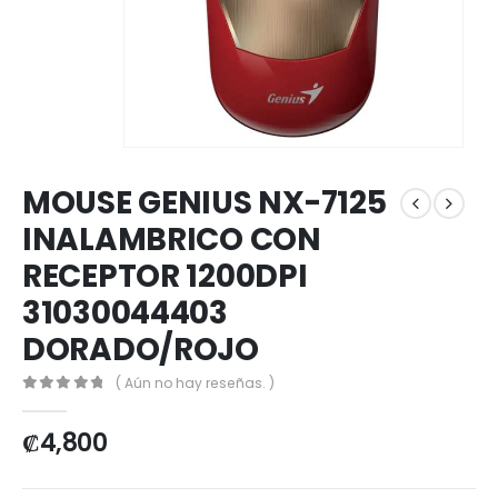
MOUSE GENIUS NX-7125
INALAMBRICO CON
RECEPTOR 1200DPI
31030044403
DORADO/ROJO
( Aún no hay reseñas. )
0
out of 5
₡
4,800