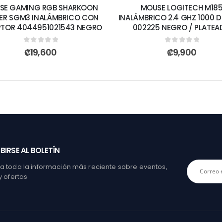
SE GAMING RGB SHARKOON
MOUSE LOGITECH M18
LER SGM3 INALÁMBRICO CON
INALÁMBRICO 2.4 GHZ 1000 DP
PTOR 4044951021543 NEGRO
002225 NEGRO / PLATE
0
out of 5
0
out of 5
₡
19,600
₡
9,900
BIRSE AL BOLETÍN
 toda la información más reciente sobre eventos,
y ofertas