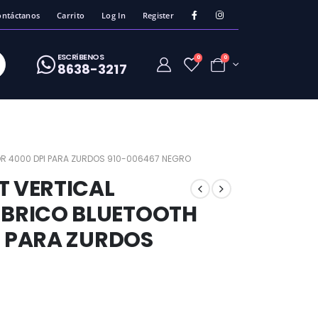
ontáctanos
Carrito
Log In
Register
ESCRíBENOS
0
0
8638-3217
OR 4000 DPI PARA ZURDOS 910-006467 NEGRO
T VERTICAL
BRICO BLUETOOTH
I PARA ZURDOS