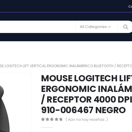
C
All Categories
E LOGITECH LIFT VERTICAL ERGONOMIC INALÁMBRICO BLUETOOTH / RECEPT
MOUSE LOGITECH LIF
ERGONOMIC INALÁM
/ RECEPTOR 4000 DP
910-006467 NEGRO
( Aún no hay reseñas. )
0
out of 5