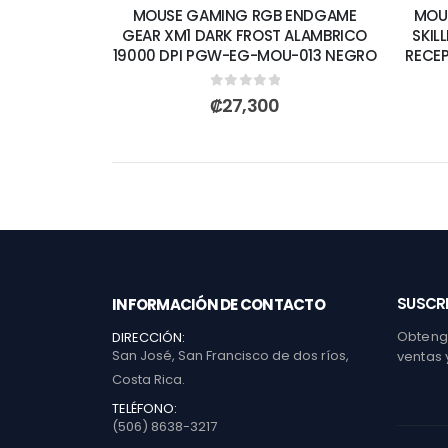
MOUSE GAMING RGB ENDGAME
MOU
GEAR XM1 DARK FROST ALAMBRICO
SKIL
19000 DPI PGW-EG-MOU-013 NEGRO
RECE
0
out of 5
₡
27,300
SUSCRI
INFORMACIÓN DE CONTACTO
Obtenga
DIRECCIÓN:
San José, San Francisco de dos ríos,
ventas 
Costa Rica.
TELÉFONO:
(506) 8638-3217