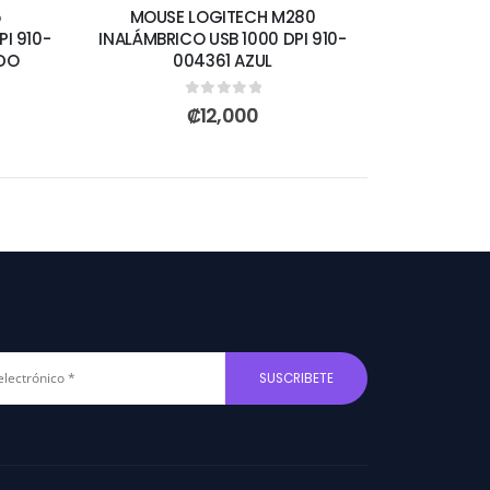
5
MOUSE LOGITECH M280
I 910-
INALÁMBRICO USB 1000 DPI 910-
ADO
004361 AZUL
0
out of 5
₡
12,000