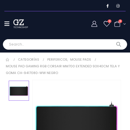
0
0
CATEGORÍAS
PERIFERICOS
,
MOUSE PADS
MOUSE PAD GAMING RGB CORSAIR MM700 EXTENDED 93X40CM TELA Y
GOMA CH-9417080-WW NEGRO