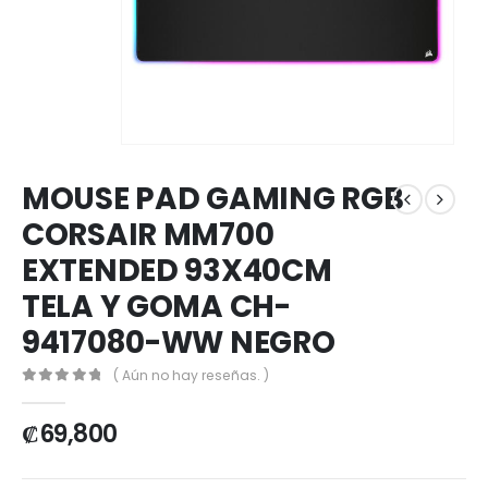
MOUSE PAD GAMING RGB
CORSAIR MM700
EXTENDED 93X40CM
TELA Y GOMA CH-
9417080-WW NEGRO
( Aún no hay reseñas. )
0
out of 5
₡
69,800