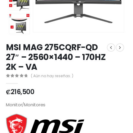
MSI MAG 275CQRF-QD
27″ – 2560×1440 – 170HZ
2K – VA
( Aún no hay reseñas. )
0
out of 5
₡
216,500
Monitor/Monitores