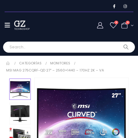
0
0
CATEGORÍAS
MONITORES
MSI MAG 275CQRF-QD 27″ – 2560×1440 – 170HZ 2K – VA