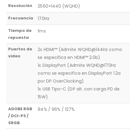
Resolución
2560×1440 (WQHD)
Frecuencia
170Hz
Tiempo de
1ms
repuesta
Puertos de
2x HDMI™ (Admite WQHD@144Hz como
video
se especifica en HDMI™ 2.0b)
1x DisplayPort (Admite WQHD@170Hz
como se especifica en DisplayPort 1.2a
por DP OverClocking)
1x USB Tipo-C (DP alt. con carga PD de
15W)
ADOBE RGB
94% / 96% / 127%
/ DCI-P3 /
SRGB