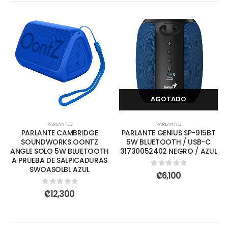
AGOTADO
PARLANTES
PARLANTES
PARLANTE CAMBRIDGE
PARLANTE GENIUS SP-915BT
SOUNDWORKS OONTZ
5W BLUETOOTH / USB-C
ANGLE SOLO 5W BLUETOOTH
31730052402 NEGRO / AZUL
A PRUEBA DE SALPICADURAS
SWOASOLBL AZUL
0
out of 5
₡
6,100
0
out of 5
₡
12,300