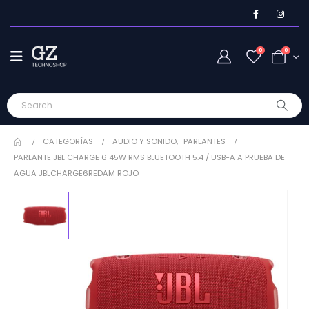
0
0
CATEGORÍAS
AUDIO Y SONIDO
,
PARLANTES
PARLANTE JBL CHARGE 6 45W RMS BLUETOOTH 5.4 / USB-A A PRUEBA DE
AGUA JBLCHARGE6REDAM ROJO