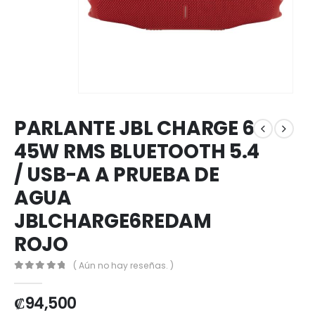
PARLANTE JBL CHARGE 6
45W RMS BLUETOOTH 5.4
/ USB-A A PRUEBA DE
AGUA
JBLCHARGE6REDAM
ROJO
( Aún no hay reseñas. )
0
out of 5
₡
94,500