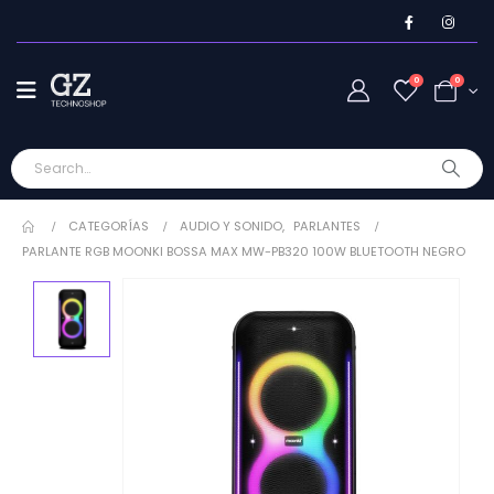
0
0
CATEGORÍAS
AUDIO Y SONIDO
,
PARLANTES
PARLANTE RGB MOONKI BOSSA MAX MW-PB320 100W BLUETOOTH NEGRO