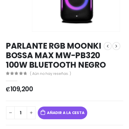
PARLANTE RGB MOONKI
BOSSA MAX MW-PB320
100W BLUETOOTH NEGRO
( Aún no hay reseñas. )
0
out of 5
₡
109,200
AÑADIR A LA CESTA