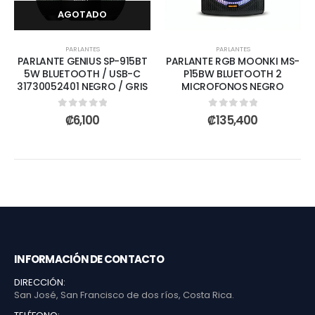
AGOTADO
PARLANTES
PARLANTES
PARLANTE GENIUS SP-915BT
PARLANTE RGB MOONKI MS-
5W BLUETOOTH / USB-C
P15BW BLUETOOTH 2
31730052401 NEGRO / GRIS
MICROFONOS NEGRO
0
out of 5
0
out of 5
₡
6,100
₡
135,400
INFORMACIÓN DE CONTACTO
DIRECCIÓN:
San José, San Francisco de dos ríos, Costa Rica.