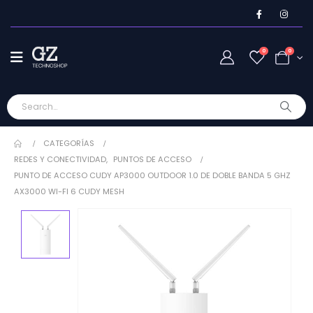
0
0
CATEGORÍAS
REDES Y CONECTIVIDAD
,
PUNTOS DE ACCESO
PUNTO DE ACCESO CUDY AP3000 OUTDOOR 1.0 DE DOBLE BANDA 5 GHZ
AX3000 WI-FI 6 CUDY MESH