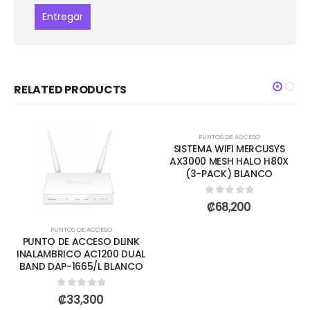
RELATED PRODUCTS
AGOTADO
PUNTOS DE ACCESO
SISTEMA WIFI MERCUSYS
AX3000 MESH HALO H80X
(3-PACK) BLANCO
0
out of 5
₡
68,200
PUNTOS DE ACCESO
PUNTO DE ACCESO DLINK
INALAMBRICO AC1200 DUAL
BAND DAP-1665/L BLANCO
0
out of 5
₡
33,300