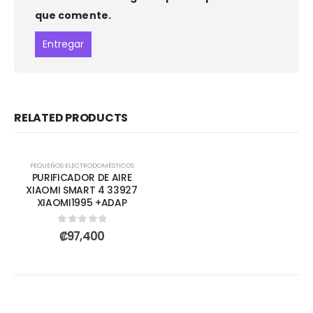
que comente.
RELATED PRODUCTS
PEQUEÑOS ELECTRODOMÉSTICOS
PURIFICADOR DE AIRE
XIAOMI SMART 4 33927
XIAOMI1995 +ADAP
0
out of 5
₡
97,400