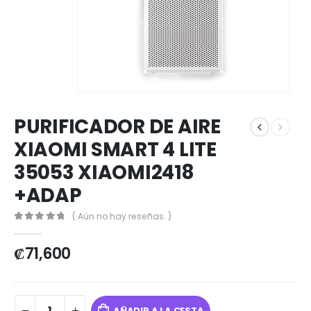
PURIFICADOR DE AIRE
XIAOMI SMART 4 LITE
35053 XIAOMI2418
+ADAP
( Aún no hay reseñas. )
0
out of 5
₡
71,600
AÑADIR A LA CESTA