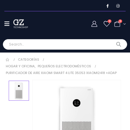
0
0
CATEGORÍAS
HOGAR Y OFICINA
,
PEQUEÑOS ELECTRODOMÉSTICOS
PURIFICADOR DE AIRE XIAOMI SMART 4 LITE 35053 XIAOMI2418 +ADAP