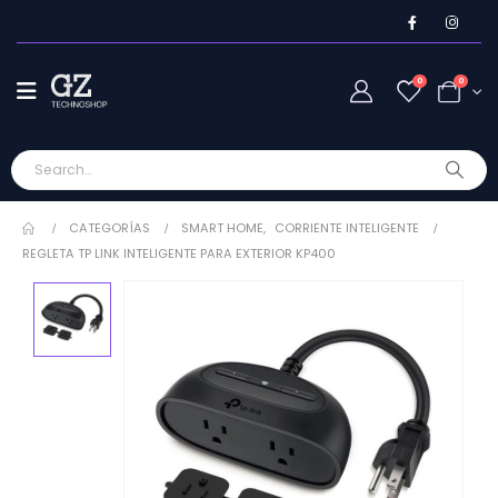
0
0
CATEGORÍAS
SMART HOME
,
CORRIENTE INTELIGENTE
REGLETA TP LINK INTELIGENTE PARA EXTERIOR KP400