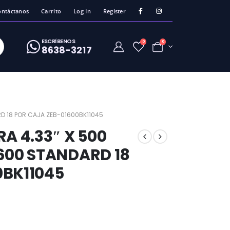
ontáctanos
Carrito
Log In
Register
ESCRíBENOS
0
0
8638-3217
RD 18 POR CAJA ZEB-01600BK11045
A 4.33″ X 500
600 STANDARD 18
0BK11045