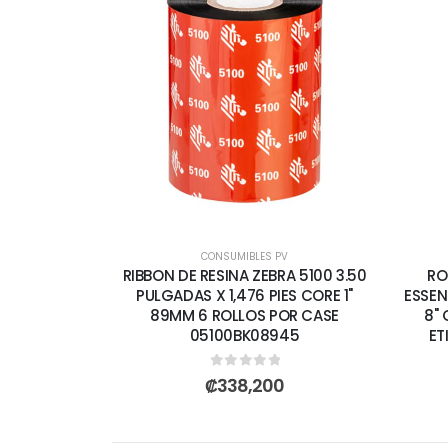
CONSUMIBLES PV
RIBBON DE RESINA ZEBRA 5100 3.50
RO
PULGADAS X 1,476 PIES CORE 1"
ESSEN
89MM 6 ROLLOS POR CASE
8"
05100BK08945
ET
0
out of 5
₡
338,200