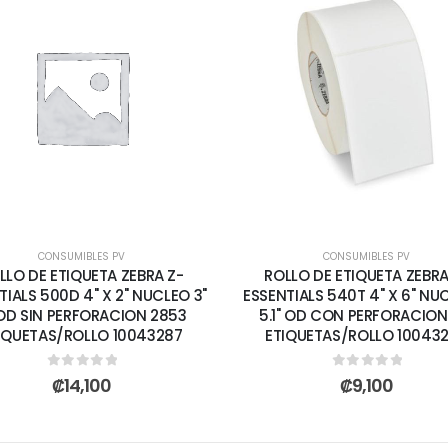
CONSUMIBLES PV
CONSUMIBLES PV
LLO DE ETIQUETA ZEBRA Z-
ROLLO DE ETIQUETA ZEBRA
TIALS 500D 4" X 2" NUCLEO 3"
ESSENTIALS 540T 4" X 6" NUC
 OD SIN PERFORACION 2853
5.1" OD CON PERFORACION
IQUETAS/ROLLO 10043287
ETIQUETAS/ROLLO 10043
0
out of 5
0
out of 5
₡
14,100
₡
9,100