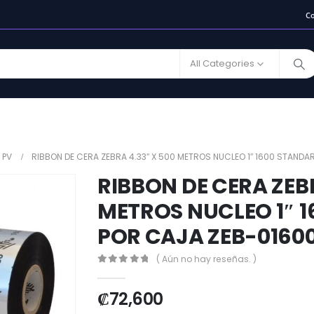
C
All Categories
 PV
RIBBON DE CERA ZEBRA 4.33″ X 500 METROS NUCLEO 1″ 1600 STANDA
RIBBON DE CERA ZEBR
METROS NUCLEO 1″ 1
POR CAJA ZEB-0160
( Aún no hay reseñas. )
0
out of 5
₡
72,600