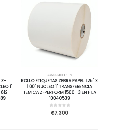
CONSUMIBLES PV
 Z-
ROLLO ETIQUETAS ZEBRA PAPEL 1.25" X
LEO 1"
1.00" NUCLEO 1" TRANSFERENCIA
 612
TEMICA Z-PERFORM 1500T 3 EN FILA
289
10040539
0
out of 5
₡
7,300