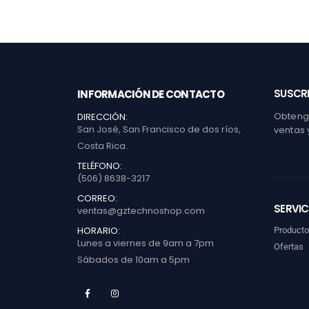
SUSCRI
INFORMACIÓN DE CONTACTO
Obtenga
DIRECCIÓN:
San José, San Francisco de dos ríos,
ventas 
Costa Rica.
TELÉFONO:
(506) 8638-3217
CORREO:
SERVIC
ventas@gztechnoshop.com
HORARIO:
Product
Lunes a viernes de 9am a 7pm
Ofertas
Sábados de 10am a 5pm