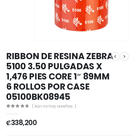
RIBBON DE RESINA ZEBRA
5100 3.50 PULGADAS X
1,476 PIES CORE 1″ 89MM
6 ROLLOS POR CASE
05100BK08945
( Aún no hay reseñas. )
0
out of 5
₡
338,200