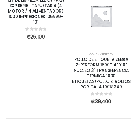
ZXP SERIE 1 TARJETAS 8 (4
MOTOR / 4 ALIMENTADOR)
1000 IMPRESIONES 105999-
101
0
out of 5
₡
26,100
CONSUMIBLES PV
ROLLO DE ETIQUETA ZEBRA
Z-PERFORM 1500T 4" X 6"
NUCLEO 3" TRANSFERENCIA
TERMICA 1000
ETIQUETAS/ROLLO 4 ROLLOS
POR CAJA 10018340
0
out of 5
₡
39,400