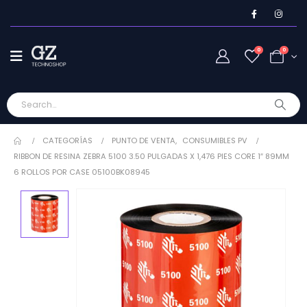
0
0
CATEGORÍAS
PUNTO DE VENTA
,
CONSUMIBLES PV
RIBBON DE RESINA ZEBRA 5100 3.50 PULGADAS X 1,476 PIES CORE 1″ 89MM
6 ROLLOS POR CASE 05100BK08945