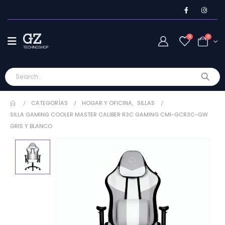
0
0
CATEGORÍAS
HOGAR Y OFICINA
,
SILLAS
SILLA GAMING COOLER MASTER CALIBER R3C GAMING CMI-GCR3C-GW
GRIS Y BLANCO