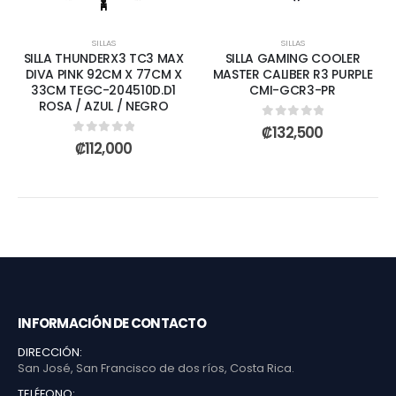
SILLAS
SILLAS
SILLA THUNDERX3 TC3 MAX
SILLA GAMING COOLER
DIVA PINK 92CM X 77CM X
MASTER CALIBER R3 PURPLE
33CM TEGC-204510D.D1
CMI-GCR3-PR
ROSA / AZUL / NEGRO
0
out of 5
₡
132,500
0
out of 5
₡
112,000
INFORMACIÓN DE CONTACTO
DIRECCIÓN:
San José, San Francisco de dos ríos, Costa Rica.
TELÉFONO: