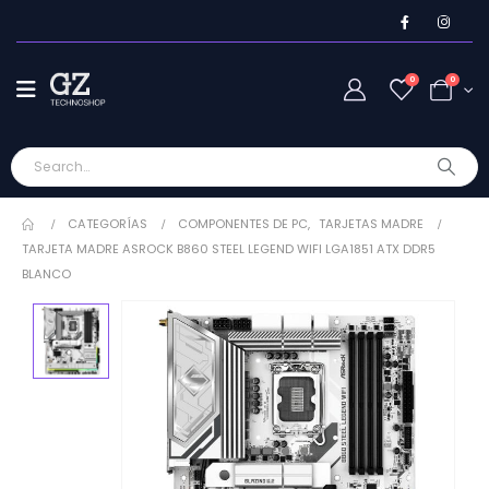
0
0
CATEGORÍAS
COMPONENTES DE PC
,
TARJETAS MADRE
TARJETA MADRE ASROCK B860 STEEL LEGEND WIFI LGA1851 ATX DDR5
BLANCO