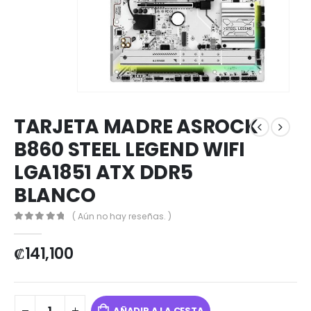
TARJETA MADRE ASROCK
B860 STEEL LEGEND WIFI
LGA1851 ATX DDR5
BLANCO
( Aún no hay reseñas. )
0
out of 5
₡
141,100
AÑADIR A LA CESTA