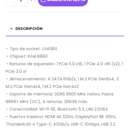
DESCRIPCIÓN
– Tipo de socket: LGA1851
– Chipset: Intel B860
– Ranuras de expansión: 1 PCIe 5.0 x16, 1 PCIe 4.0 x16 (x2), 1
PCIe 3.0 x1
– Almacenamiento: 4 SATA 6Gb/s, 1 M.2 PCIe Gen5x4, 3
M.2 PCIe Gen4x4, 1 M.2 PCIe Gen4x2
– Soporte de memoria: DDR5 5600 MHz nativo, hasta
8666+ MHz (OC), 4 ranuras, 256GB máx.
– Conectividad: Wi-Fi 6E, Bluetooth 5.3, LAN 2.5GbE
– Puertos traseros: HDMI 4K 120Hz, DisplayPort 8K 60Hz,
Thunderbolt 4 Type-C 40Gb/s, USB-C 10Gbps, USB 3.2