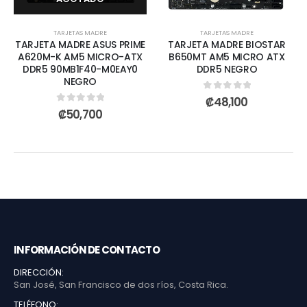
TARJETAS MADRE
TARJETAS MADRE
TARJETA MADRE ASUS PRIME
TARJETA MADRE BIOSTAR
A620M-K AM5 MICRO-ATX
B650MT AM5 MICRO ATX
DDR5 90MB1F40-M0EAY0
DDR5 NEGRO
NEGRO
0
out of 5
₡
48,100
0
out of 5
₡
50,700
INFORMACIÓN DE CONTACTO
DIRECCIÓN:
San José, San Francisco de dos ríos, Costa Rica.
TELÉFONO: