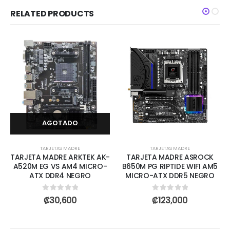
RELATED PRODUCTS
AGOTADO
TARJETAS MADRE
TARJETAS MADRE
TARJETA MADRE ARKTEK AK-
TARJETA MADRE ASROCK
A520M EG VS AM4 MICRO-
B650M PG RIPTIDE WIFI AM5
ATX DDR4 NEGRO
MICRO-ATX DDR5 NEGRO
0
out of 5
0
out of 5
₡
30,600
₡
123,000