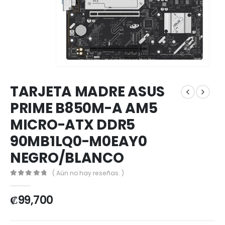
TARJETA MADRE ASUS
PRIME B850M-A AM5
MICRO-ATX DDR5
90MB1LQ0-M0EAY0
NEGRO/BLANCO
( Aún no hay reseñas. )
0
out of 5
₡
99,700