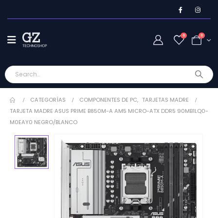
0
0
CATEGORÍAS
COMPONENTES DE PC
,
TARJETAS MADRE
TARJETA MADRE ASUS PRIME B850M-A AM5 MICRO-ATX DDR5 90MB1LQ0-
M0EAY0 NEGRO/BLANCO