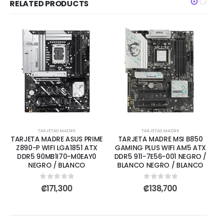
RELATED PRODUCTS
TARJETAS MADRE
TARJETAS MADRE
TARJETA MADRE ASUS PRIME
TARJETA MADRE MSI B850
Z890-P WIFI LGA1851 ATX
GAMING PLUS WIFI AM5 ATX
DDR5 90MB1I70-M0EAY0
DDR5 911-7E56-001 NEGRO /
NEGRO / BLANCO
BLANCO NEGRO / BLANCO
0
out of 5
0
out of 5
₡
171,300
₡
138,700