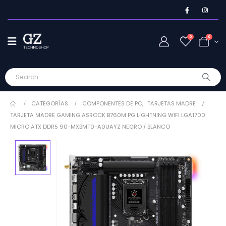
0
0
CATEGORÍAS
COMPONENTES DE PC
,
TARJETAS MADRE
TARJETA MADRE GAMING ASROCK B760M PG LIGHTNING WIFI LGA1700
MICRO ATX DDR5 90-MXBMT0-A0UAYZ NEGRO / BLANCO