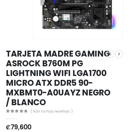
TARJETA MADRE GAMING
ASROCK B760M PG
LIGHTNING WIFI LGA1700
MICRO ATX DDR5 90-
MXBMT0-A0UAYZ NEGRO
/ BLANCO
( Aún no hay reseñas. )
0
out of 5
₡
79,600